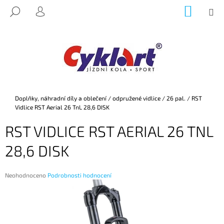
K
Přejít
NÁKUP
M
HLEDAT
na
KOŠÍK
O
PŘIHLÁŠENÍ
ZPĚT
ZPĚT
obsah
Š
Í
C
K
O
P
O
Domů
Doplňky, náhradní díly a oblečení
/
odpružené vidlice
/
26 pal.
/
RST
T
Vidlice RST Aerial 26 TnL 28,6 DISK
Ř
RST VIDLICE RST AERIAL 26 TNL
E
B
28,6 DISK
U
J
Průměrné
Neohodnoceno
Podrobnosti hodnocení
E
hodnocení
produktu
T
je
E
0,0
z
N