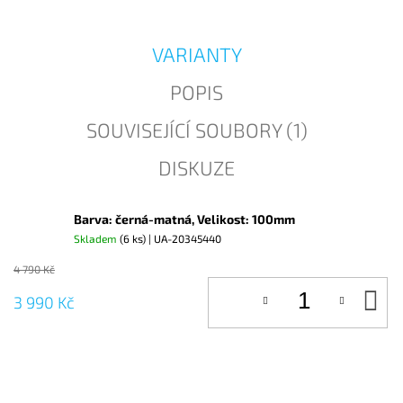
J
E
M
VARIANTY
E
POPIS
SOUVISEJÍCÍ SOUBORY (1)
DISKUZE
Barva: černá-matná, Velikost: 100mm
Skladem
(6 ks)
| UA-20345440
4 790 Kč
D
3 990 Kč
KO