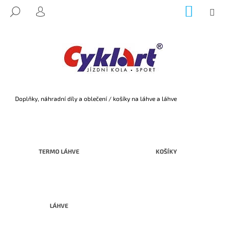
K
Přejít
NÁKUP
M
HLEDAT
na
KOŠÍK
O
PŘIHLÁŠENÍ
ZPĚT
ZPĚT
obsah
Š
Í
C
K
O
P
O
Domů
Doplňky, náhradní díly a oblečení
/
košíky na láhve a láhve
T
Ř
E
B
TERMO LÁHVE
KOŠÍKY
U
J
E
T
LÁHVE
E
N