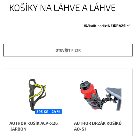
KOŠÍKY NA LÁHVE A LÁHVE
A
J
Ř
Í
Řadit podle:
NEJDRAŽŠÍ
A
T
Z
?
E
OTEVŘÍT FILTR
N
Í
P
V
HLEDAT
R
Ý
O
P
D
I
D
O
U
S
P
K
P
O
595 Kč
–24 %
T
R
R
U
AUTHOR KOŠÍK ACP-X26
AUTHOR DRŽÁK KOŠÍKŮ
Ů
O
Č
KARBON
AO-S1
D
U