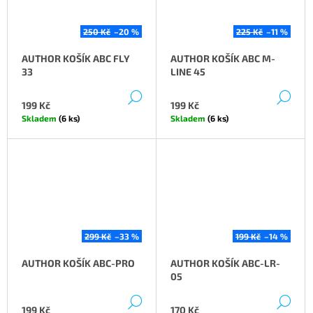
250 Kč
–20 %
225 Kč
–11 %
AUTHOR KOŠÍK ABC FLY
AUTHOR KOŠÍK ABC M-
33
LINE 45
DETAIL
DE
199 Kč
199 Kč
Skladem
(6 ks)
Skladem
(6 ks)
299 Kč
–33 %
199 Kč
–14 %
AUTHOR KOŠÍK ABC-PRO
AUTHOR KOŠÍK ABC-LR-
05
DETAIL
DE
199 Kč
170 Kč