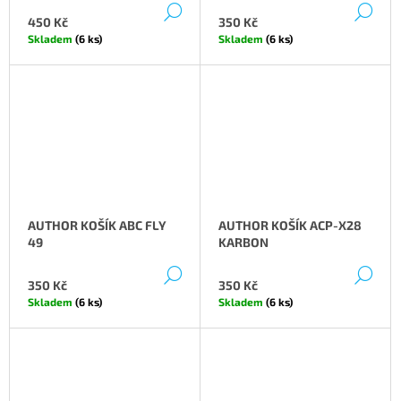
DETAIL
DE
J
U
450 Kč
350 Kč
E
K
Skladem
(6 ks)
Skladem
(6 ks)
M
T
E
Ů
AUTHOR KOŠÍK ABC FLY
AUTHOR KOŠÍK ACP-X28
49
KARBON
DETAIL
DE
350 Kč
350 Kč
Skladem
(6 ks)
Skladem
(6 ks)