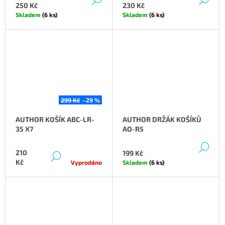
250 Kč
230 Kč
Skladem
(6 ks)
Skladem
(6 ks)
299 Kč
–29 %
AUTHOR KOŠÍK ABC-LR-
AUTHOR DRŽÁK KOŠÍKŮ
35 X7
AO-R5
DE
210
199 Kč
DETAIL
Kč
Vyprodáno
Skladem
(6 ks)