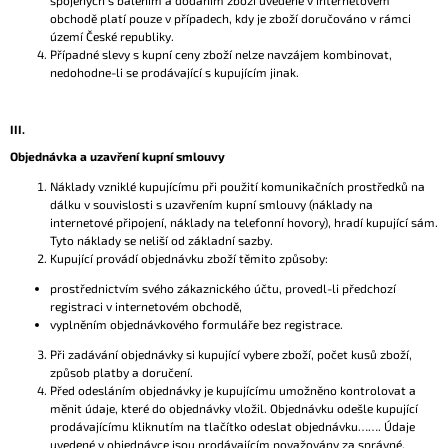
spojených s balením a dodáním zboží uvedené v internetovém
obchodě platí pouze v případech, kdy je zboží doručováno v rámci
území České republiky.
Případné slevy s kupní ceny zboží nelze navzájem kombinovat,
nedohodne-li se prodávající s kupujícím jinak.
III.
Objednávka a uzavření kupní smlouvy
Náklady vzniklé kupujícímu při použití komunikačních prostředků na
dálku v souvislosti s uzavřením kupní smlouvy (náklady na
internetové připojení, náklady na telefonní hovory), hradí kupující sám.
Tyto náklady se neliší od základní sazby.
Kupující provádí objednávku zboží těmito způsoby:
prostřednictvím svého zákaznického účtu, provedl-li předchozí
registraci v internetovém obchodě,
vyplněním objednávkového formuláře bez registrace.
Při zadávání objednávky si kupující vybere zboží, počet kusů zboží,
způsob platby a doručení.
Před odesláním objednávky je kupujícímu umožněno kontrolovat a
měnit údaje, které do objednávky vložil. Objednávku odešle kupující
prodávajícímu kliknutím na tlačítko odeslat objednávku……. Údaje
uvedené v objednávce jsou prodávajícím považovány za správné.