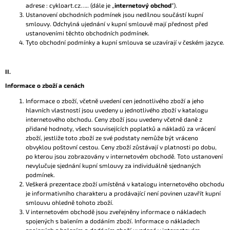
adrese : cykloart.cz….. (dále je „
internetový obchod
“).
J
Ustanovení obchodních podmínek jsou nedílnou součástí kupní
E
smlouvy. Odchylná ujednání v kupní smlouvě mají přednost před
M
ustanoveními těchto obchodních podmínek.
E
Tyto obchodní podmínky a kupní smlouva se uzavírají v českém jazyce.
II.
Informace o zboží a cenách
Informace o zboží, včetně uvedení cen jednotlivého zboží a jeho
hlavních vlastností jsou uvedeny u jednotlivého zboží v katalogu
internetového obchodu. Ceny zboží jsou uvedeny včetně daně z
přidané hodnoty, všech souvisejících poplatků a nákladů za vrácení
zboží, jestliže toto zboží ze své podstaty nemůže být vráceno
obvyklou poštovní cestou. Ceny zboží zůstávají v platnosti po dobu,
po kterou jsou zobrazovány v internetovém obchodě. Toto ustanovení
nevylučuje sjednání kupní smlouvy za individuálně sjednaných
podmínek.
Veškerá prezentace zboží umístěná v katalogu internetového obchodu
je informativního charakteru a prodávající není povinen uzavřít kupní
smlouvu ohledně tohoto zboží.
V internetovém obchodě jsou zveřejněny informace o nákladech
spojených s balením a dodáním zboží. Informace o nákladech