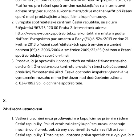
Platformu pro řešení sporů on-line nacházející se na internetové
adrese http://ec.europa.eu/consumers/odr je možné využít při řešení
sporů mezi prodávajícím a kupujícím z kupní smlouvy.
Evropské spotřebitelské centrum Česká republika, se sídlem
Štěpánská 567/15, 120 00 Praha 2, internetová adresa:
http://www.evropskyspotrebitel.cz je kontaktním místem podle
Nařízení Evropského parlamentu a Rady (EU) č. 524/2013 ze dne 21.
května 2013 o řešení spotřebitelských sporů on-line a o změně
nařízení (ES) č. 2006/2004 a směrnice 2009/22/ES (nařízení o řešení
spotřebitelských sporů on-line).
Prodávající je oprávněn k prodeji zboží na základě živnostenského
oprávnění. Živnostenskou kontrolu provádí v rámci své působnosti
příslušný živnostenský úřad. Česká obchodní inspekce vykonává ve
vymezeném rozsahu mimo jiné dozor nad dodržováním zákona
č. 634/1992 Sb., o ochraně spotřebitele.
X.
Závěrečná ustanovení
Veškerá ujednání mezi prodávajícím a kupujícím se právním řádem
České republiky. Pokud vztah založený kupní smlouvou obsahuje
mezinárodní prvek, pak strany sjednávají, že vztah se řídí právem
České republiky. Tímto nejsou dotčena práva spotřebitele vyplývající z