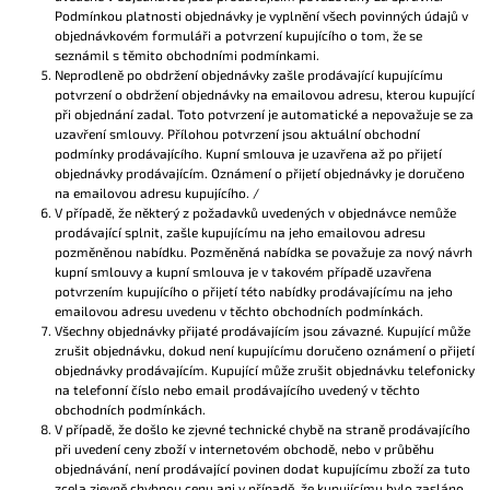
Podmínkou platnosti objednávky je vyplnění všech povinných údajů v
objednávkovém formuláři a potvrzení kupujícího o tom, že se
seznámil s těmito obchodními podmínkami.
Neprodleně po obdržení objednávky zašle prodávající kupujícímu
potvrzení o obdržení objednávky na emailovou adresu, kterou kupující
při objednání zadal. Toto potvrzení je automatické a nepovažuje se za
uzavření smlouvy. Přílohou potvrzení jsou aktuální obchodní
podmínky prodávajícího. Kupní smlouva je uzavřena až po přijetí
objednávky prodávajícím. Oznámení o přijetí objednávky je doručeno
na emailovou adresu kupujícího. /
V případě, že některý z požadavků uvedených v objednávce nemůže
prodávající splnit, zašle kupujícímu na jeho emailovou adresu
pozměněnou nabídku. Pozměněná nabídka se považuje za nový návrh
kupní smlouvy a kupní smlouva je v takovém případě uzavřena
potvrzením kupujícího o přijetí této nabídky prodávajícímu na jeho
emailovou adresu uvedenu v těchto obchodních podmínkách.
Všechny objednávky přijaté prodávajícím jsou závazné. Kupující může
zrušit objednávku, dokud není kupujícímu doručeno oznámení o přijetí
objednávky prodávajícím. Kupující může zrušit objednávku telefonicky
na telefonní číslo nebo email prodávajícího uvedený v těchto
obchodních podmínkách.
V případě, že došlo ke zjevné technické chybě na straně prodávajícího
při uvedení ceny zboží v internetovém obchodě, nebo v průběhu
objednávání, není prodávající povinen dodat kupujícímu zboží za tuto
zcela zjevně chybnou cenu ani v případě, že kupujícímu bylo zasláno