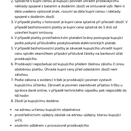
Společně s kupní cenou je kupující povinen uhradit prodávajícímu
náklady spojené s balením a dodáním zboží ve smluvené výši. Není-li
dále uvedeno výslovně jinak, rozumí se dále kupní cenou i náklady
spojené s dodáním zboží.
V případě platby v hotovosti je kupní cena splatná při převzetí zboží. V
případě bezhotovostní platby je kupní cena splatná do 5 dnů od
uzavření kupní smlouvy.
V případě platby prostřednictvím platební brány postupuje kupující
podle pokynů příslušného poskytovatele elektronických plateb.
V případě bezhotovostní platby je závazek kupujícího uhradit kupní
cenu splněn okamžikem připsání příslušné částky na bankovní účet
prodávajícího.
Prodávající nepožaduje od kupujícího předem žádnou zálohu či jinou
obdobnou platbu. Úhrada kupní ceny před odesláním zboží není
zálohou.
Podle zákona o evidenci tržeb je prodávající povinen vystavit
kupujícímu účtenku. Zároveň je povinen zaevidovat přijatou tržbu u
správce daně online, v případě technického výpadku pak nejpozději do
48 hodin
Zboží je kupujícímu dodáno:
na adresu určenou kupujícím objednávce
prostřednictvím výdejny zásilek na adresu výdejny, kterou kupující
určil,
osobním odběrem v provozovně prodávajícího