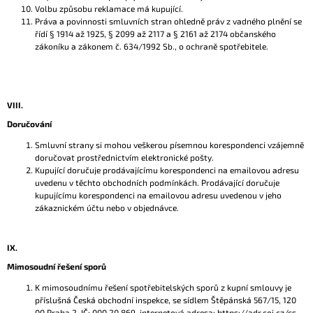
Volbu způsobu reklamace má kupující.
Práva a povinnosti smluvních stran ohledně práv z vadného plnění se
řídí § 1914 až 1925, § 2099 až 2117 a § 2161 až 2174 občanského
zákoníku a zákonem č. 634/1992 Sb., o ochraně spotřebitele.
VIII.
Doručování
Smluvní strany si mohou veškerou písemnou korespondenci vzájemně
doručovat prostřednictvím elektronické pošty.
Kupující doručuje prodávajícímu korespondenci na emailovou adresu
uvedenu v těchto obchodních podmínkách. Prodávající doručuje
kupujícímu korespondenci na emailovou adresu uvedenou v jeho
zákaznickém účtu nebo v objednávce.
IX.
Mimosoudní řešení sporů
K mimosoudnímu řešení spotřebitelských sporů z kupní smlouvy je
příslušná Česká obchodní inspekce, se sídlem Štěpánská 567/15, 120
00 Praha 2, IČ: 000 20 869, internetová adresa: https://adr.coi.cz/cs.