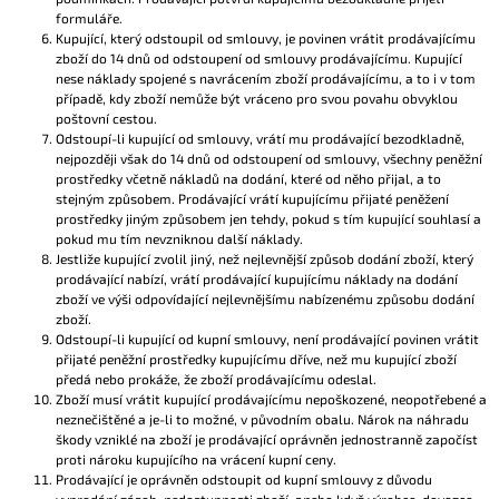
formuláře.
Kupující, který odstoupil od smlouvy, je povinen vrátit prodávajícímu
zboží do 14 dnů od odstoupení od smlouvy prodávajícímu. Kupující
nese náklady spojené s navrácením zboží prodávajícímu, a to i v tom
případě, kdy zboží nemůže být vráceno pro svou povahu obvyklou
poštovní cestou.
Odstoupí-li kupující od smlouvy, vrátí mu prodávající bezodkladně,
nejpozději však do 14 dnů od odstoupení od smlouvy, všechny peněžní
prostředky včetně nákladů na dodání, které od něho přijal, a to
stejným způsobem. Prodávající vrátí kupujícímu přijaté peněžení
prostředky jiným způsobem jen tehdy, pokud s tím kupující souhlasí a
pokud mu tím nevzniknou další náklady.
Jestliže kupující zvolil jiný, než nejlevnější způsob dodání zboží, který
prodávající nabízí, vrátí prodávající kupujícímu náklady na dodání
zboží ve výši odpovídající nejlevnějšímu nabízenému způsobu dodání
zboží.
Odstoupí-li kupující od kupní smlouvy, není prodávající povinen vrátit
přijaté peněžní prostředky kupujícímu dříve, než mu kupující zboží
předá nebo prokáže, že zboží prodávajícímu odeslal.
Zboží musí vrátit kupující prodávajícímu nepoškozené, neopotřebené a
neznečištěné a je-li to možné, v původním obalu. Nárok na náhradu
škody vzniklé na zboží je prodávající oprávněn jednostranně započíst
proti nároku kupujícího na vrácení kupní ceny.
Prodávající je oprávněn odstoupit od kupní smlouvy z důvodu