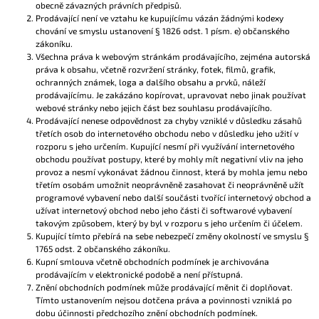
obecně závazných právních předpisů.
Prodávající není ve vztahu ke kupujícímu vázán žádnými kodexy
chování ve smyslu ustanovení § 1826 odst. 1 písm. e) občanského
zákoníku.
Všechna práva k webovým stránkám prodávajícího, zejména autorská
práva k obsahu, včetně rozvržení stránky, fotek, filmů, grafik,
ochranných známek, loga a dalšího obsahu a prvků, náleží
prodávajícímu. Je zakázáno kopírovat, upravovat nebo jinak používat
webové stránky nebo jejich část bez souhlasu prodávajícího.
Prodávající nenese odpovědnost za chyby vzniklé v důsledku zásahů
třetích osob do internetového obchodu nebo v důsledku jeho užití v
rozporu s jeho určením. Kupující nesmí při využívání internetového
obchodu používat postupy, které by mohly mít negativní vliv na jeho
provoz a nesmí vykonávat žádnou činnost, která by mohla jemu nebo
třetím osobám umožnit neoprávněně zasahovat či neoprávněně užít
programové vybavení nebo další součásti tvořící internetový obchod a
užívat internetový obchod nebo jeho části či softwarové vybavení
takovým způsobem, který by byl v rozporu s jeho určením či účelem.
Kupující tímto přebírá na sebe nebezpečí změny okolností ve smyslu §
1765 odst. 2 občanského zákoníku.
Kupní smlouva včetně obchodních podmínek je archivována
prodávajícím v elektronické podobě a není přístupná.
Znění obchodních podmínek může prodávající měnit či doplňovat.
Tímto ustanovením nejsou dotčena práva a povinnosti vzniklá po
dobu účinnosti předchozího znění obchodních podmínek.