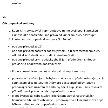
neučinil.
VI.
Odstoupení od smlouvy
Kupující, který uzavřel kupní smlouvu mimo svoji podnikatelskou
činnost jako spotřebitel, má právo od kupní smlouvy odstoupit.
Lhůta pro odstoupení od smlouvy činí 14 dnů
ode dne převzetí zboží,
ode dne převzetí poslední dodávky zboží, je-li předmětem smlouvy
několik druhů zboží nebo dodání několika částí
ode dne převzetí první dodávky zboží, je-li předmětem smlouvy
pravidelná opakovaná dodávka zboží.
Kupující nemůže mimo jiné odstoupit od kupní smlouvy:
poskytování služeb, jestliže byly splněny s jeho předchozím výslovným
souhlasem před uplynutím lhůty pro odstoupení od smlouvy a
prodávající před uzavřením smlouvy sdělil kupujícímu, že v takovém
případě nemá právo na odstoupení od smlouvy,
o dodávce zboží nebo služby, jejichž cena závisí na výchylkách
finančního trhu nezávisle na vůli prodávajícího a k němuž může dojít
během lhůty pro odstoupení od smlouvy,