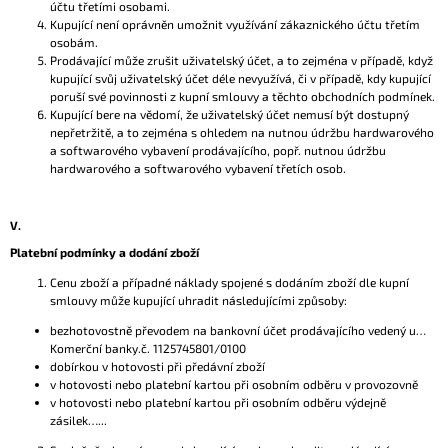
účtu třetími osobami.
Kupující není oprávněn umožnit využívání zákaznického účtu třetím
osobám.
Prodávající může zrušit uživatelský účet, a to zejména v případě, když
kupující svůj uživatelský účet déle nevyužívá, či v případě, kdy kupující
poruší své povinnosti z kupní smlouvy a těchto obchodních podmínek.
Kupující bere na vědomí, že uživatelský účet nemusí být dostupný
nepřetržitě, a to zejména s ohledem na nutnou údržbu hardwarového
a softwarového vybavení prodávajícího, popř. nutnou údržbu
hardwarového a softwarového vybavení třetích osob.
V.
Platební podmínky a dodání zboží
Cenu zboží a případné náklady spojené s dodáním zboží dle kupní
smlouvy může kupující uhradit následujícími způsoby:
bezhotovostně převodem na bankovní účet prodávajícího vedený u…
Komerční banky.č. 1125745801/0100
dobírkou v hotovosti při předávní zboží
v hotovosti nebo platební kartou při osobním odběru v provozovně
v hotovosti nebo platební kartou při osobním odběru výdejně
zásilek…...