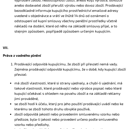
vyprodání zásob, nedostupnosti zboží, anebo když výrobce, dovozce
anebo dodavatel zboží přerušil výrobu nebo dovoz zboží. Prodávající
bezodkladně informuje kupujícího prostřednictví emailové adresy
uvedené v objednávce a vrátí ve lhůtě 14 dnů od oznámení o
odstoupení od kupní smlouvy všechny peněžní prostředky včetně
nákladů na dodání, které od něho na základě smlouvy přijal, a to
stejným způsobem, popřípadě způsobem určeným kupujícím.
VII.
Práva z vadného plnění
Prodávající odpovídá kupujícímu, že zboží při převzetí nemá vady.
Zejména prodávající odpovídá kupujícímu, že v době, kdy kupující zboží
převzal:
má zboží vlastnosti, které si strany ujednaly, a chybí-li ujednání, má
takové vlastnosti, které prodávající nebo výrobce popsal nebo které
kupující očekával s ohledem na povahu zboží a na základě reklamy
jimi prováděné,
se zboží hodí k účelu, který pro jeho použití prodávající uvádí nebo ke
kterému se zboží tohoto druhu obvykle používá,
zboží odpovídá jakostí nebo provedením smluvenému vzorku nebo
předloze, byla-li jakost nebo provedení určeno podle smluveného
vzorku nebo předlohy,