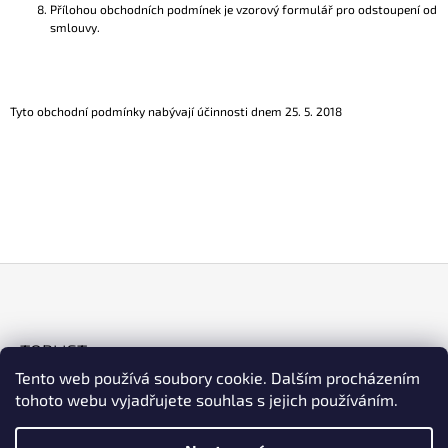
Přílohou obchodních podmínek je vzorový formulář pro odstoupení od
smlouvy.
Tyto obchodní podmínky nabývají účinnosti dnem 25. 5. 2018
Z
Á
TOPLIST
P
Tento web používá soubory cookie. Dalším procházením
A
tohoto webu vyjadřujete souhlas s jejich používáním.
T
Í