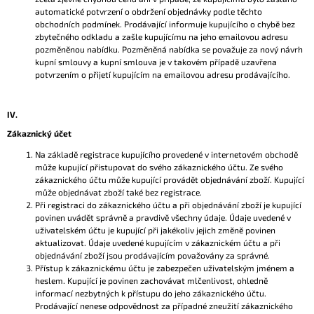
automatické potvrzení o obdržení objednávky podle těchto
obchodních podmínek. Prodávající informuje kupujícího o chybě bez
zbytečného odkladu a zašle kupujícímu na jeho emailovou adresu
pozměněnou nabídku. Pozměněná nabídka se považuje za nový návrh
kupní smlouvy a kupní smlouva je v takovém případě uzavřena
potvrzením o přijetí kupujícím na emailovou adresu prodávajícího.
IV.
Zákaznický účet
Na základě registrace kupujícího provedené v internetovém obchodě
může kupující přistupovat do svého zákaznického účtu. Ze svého
zákaznického účtu může kupující provádět objednávání zboží. Kupující
může objednávat zboží také bez registrace.
Při registraci do zákaznického účtu a při objednávání zboží je kupující
povinen uvádět správně a pravdivě všechny údaje. Údaje uvedené v
uživatelském účtu je kupující při jakékoliv jejich změně povinen
aktualizovat. Údaje uvedené kupujícím v zákaznickém účtu a při
objednávání zboží jsou prodávajícím považovány za správné.
Přístup k zákaznickému účtu je zabezpečen uživatelským jménem a
heslem. Kupující je povinen zachovávat mlčenlivost, ohledně
informací nezbytných k přístupu do jeho zákaznického účtu.
Prodávající nenese odpovědnost za případné zneužití zákaznického