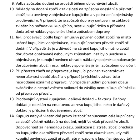
Volba způsobu dodání se provádí během objednávání zboží.
Náklady na dodání zboží v závislosti na způsobu odeslání a převzetí
zboží jsou uvedeny v objednávce kupujícího a v potvrzení objednávky
prodávajícím. V případě, že je způsob dopravy smluven na základě
zvláštního požadavku kupujícího, nese kupující riziko a případné
dodatečné náklady spojené s tímto způsobem dopravy.
Je-li prodávající podle kupní smlouvy povinen dodat zboží na místo
určené kupujícím v objednávce, je kupující povinen převzít zboží při
dodání. V případě, že je z důvodů na straně kupujícího nutno zboží
doručovat opakovaně nebo jiným způsobem, než bylo uvedeno v
objednávce, je kupující povinen uhradit náklady spojené s opakovaným
doručováním zboží, resp. náklady spojené s jiným způsobem doručení.
Při převzetí zboží od přepravce je kupující povinen zkontrolovat
neporušenost obalů zboží a v případě jakýchkoliv závad toto
neprodleně oznámit přepravci. V případě shledání porušení obalu
svědčícího o neoprávněném vniknutí do zásilky nemusí kupující zásilku
od přepravce převzít.
Prodávající vystaví kupujícímu daňový doklad – fakturu. Daňový
doklad je odeslán na emailovou adresu kupujícího, nebo Je daňový
doklad je přiložen k dodávanému zboží.
Kupující nabývá vlastnické právo ke zboží zaplacením celé kupní ceny
za zboží, včetně nákladů na dodání, nejdříve však převzetím zboží.
Odpovědnost za nahodilou zkázu, poškození či ztrátu zboží přechází
na kupujícího okamžikem převzetí zboží nebo okamžikem, kdy měl
kupující povinnost zboží převzít, ale v rozporu s kupní smlouvou tak