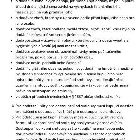
o dodání alkoholických nápojů, jež mohou být dodány až po uplynutí
třiceti dnů a jejichž cena závisí na výchylkách finančního trhu
nezávislých na vůli prodávajícího,
o dodávce zboží, které bylo upraveno podle přání kupujícího nebo pro
jeho osobu,
dodávce zboží, které podléhá rychlé zkáze, jakož i zboží, které bylo po
dodání nenávratně smíseno s jiným zbožím,
dodávce zboží v uzavřeném obalu, které kupující z obalu vyňal a z
hygienických důvodů jej není možné vrátit,
dodávce zvukové nebo obrazové nahrávky nebo počítačového
programu, pokud porušil jejich původní obal,
dodávce novin, periodik nebo časopisů,
dodání digitálního obsahu, pokud nebyl dodán na hmotném nosiči a
byl dodán s předchozím výslovným souhlasem kupujícího před
uplynutím lhůty pro odstoupení od smlouvy a prodávající před
uzavřením smlouvy sdělil kupujícímu, že v takovém případě nemá
právo na odstoupení od smlouvy,
v dalších případech uvedených v § 1837 občanského zákoníku.
Pro dodržení lhůty pro odstoupení od smlouvy musí kupující odeslat
prohlášení o odstoupení ve lhůtě pro odstoupení od smlouvy.
Pro odstoupení od kupní smlouvy může kupující využít vzorový
formulář k odstoupení od smlouvy poskytovaný prodávajícím.
Odstoupení od kupní smlouvy zašle kupující na emailovou nebo
doručovací adresu prodávajícího uvedenou v těchto obchodních
podmínkách. Prodávající potvrdí kupujícímu bezodkladně přijetí