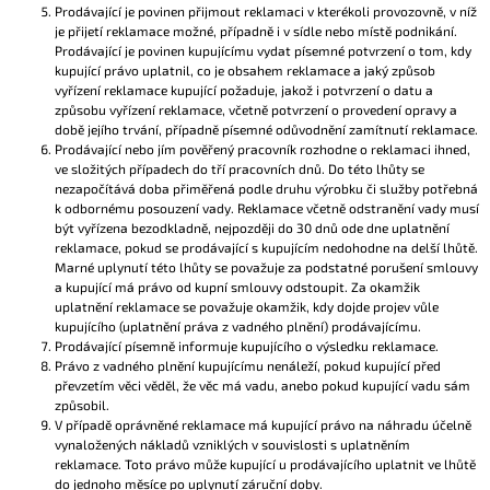
Prodávající je povinen přijmout reklamaci v kterékoli provozovně, v níž
je přijetí reklamace možné, případně i v sídle nebo místě podnikání.
Prodávající je povinen kupujícímu vydat písemné potvrzení o tom, kdy
kupující právo uplatnil, co je obsahem reklamace a jaký způsob
vyřízení reklamace kupující požaduje, jakož i potvrzení o datu a
způsobu vyřízení reklamace, včetně potvrzení o provedení opravy a
době jejího trvání, případně písemné odůvodnění zamítnutí reklamace.
Prodávající nebo jím pověřený pracovník rozhodne o reklamaci ihned,
ve složitých případech do tří pracovních dnů. Do této lhůty se
nezapočítává doba přiměřená podle druhu výrobku či služby potřebná
k odbornému posouzení vady. Reklamace včetně odstranění vady musí
být vyřízena bezodkladně, nejpozději do 30 dnů ode dne uplatnění
reklamace, pokud se prodávající s kupujícím nedohodne na delší lhůtě.
Marné uplynutí této lhůty se považuje za podstatné porušení smlouvy
a kupující má právo od kupní smlouvy odstoupit. Za okamžik
uplatnění reklamace se považuje okamžik, kdy dojde projev vůle
kupujícího (uplatnění práva z vadného plnění) prodávajícímu.
Prodávající písemně informuje kupujícího o výsledku reklamace.
Právo z vadného plnění kupujícímu nenáleží, pokud kupující před
převzetím věci věděl, že věc má vadu, anebo pokud kupující vadu sám
způsobil.
V případě oprávněné reklamace má kupující právo na náhradu účelně
vynaložených nákladů vzniklých v souvislosti s uplatněním
reklamace. Toto právo může kupující u prodávajícího uplatnit ve lhůtě
do jednoho měsíce po uplynutí záruční doby.