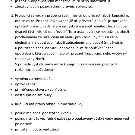
je zboží v odpovídajícím množství, míře nebo hmotnosti a
zboží vyhovuje požadavkům právních předpisů.
Projeví-li se vada v průběhu šesti měsíců od převzetí zboží kupujícím,
má se za to, že zboží bylo vadné již při převzetí. Kupující je oprávněn
uplatnit právo z vady, která se vyskytne u spotřebního zboží v době
dvaceti čtyř měsíců od převzetí. Toto ustanovení se nepoužije u zboží
prodávaného za nižší cenu na vadu, pro kterou byla nižší cena
ujednána, na opotřebení zboží způsobené jeho obvyklým užíváním,
u použitého zboží na vadu odpovídající míře používání nebo
opotřebení, kterou zboží mělo při převzetí kupujícím, nebo vyplývá-li
to z povahy zboží.
V případě výskytu vady může kupující prodávajícímu předložit
reklamaci a požadovat:
výměnu za nové zboží,
opravu zboží,
přiměřenou slevu z kupní ceny,
odstoupit od smlouvy.
Kupující má právo odstoupit od smlouvy,
pokud má zboží podstatnou vadu,
pokud nemůže věc řádně užívat pro opakovaný výskyt vady nebo vad
po opravě,
při větším počtu vad zboží.