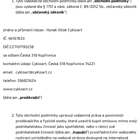
Tyto všeobecné obchodní podmínky (dále jen „
obchodní podmínky
“)
A
jsou vydané dle § 1751 a násl. zákona č. 89/2012 Sb., občanský zákoník
(dále jen „
občanský zákoník
“)
J
Í
jméno a příjmení/název : Hynek Vlček Cykloart
T
?
IČ: 46167633
DIČ:CZ7107195238
se sídlem:Česká 318 Kopřivnice
kontaktní údaje: Cykloart, Česká 318 Kopřivnice 74221
email cykloart@cykloart.cz
HLEDAT
telefon: 556821624
www:cykloart.cz
D
(dále jen „
prodávající
“)
O
P
O
Tyto obchodní podmínky upravují vzájemná práva a povinnosti
R
prodávajícího a fyzické osoby, která uzavírá kupní smlouvu mimo svoji
U
podnikatelskou činnost jako spotřebitel, nebo v rámci své
podnikatelské činnosti (dále jen: „
kupující
“) prostřednictvím webového
Č
rozhraní umístěného na webové stránce dostupné na internetové
U