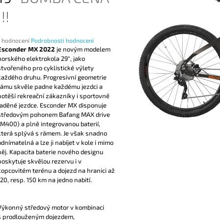
!!!
Průměrné
1 hodnocení
Podrobnosti hodnocení
hodnocení
Esconder MX 2022
je novým modelem
produktu
horského elektrokola 29″, jako
e
stvořeného pro cyklistické výlety
,0
každého druhu. Progresivní geometrie
rámu skvěle padne každému jezdci a
potěší rekreační zákazníky i sportovně
vězdiček.
laděné jezdce. Esconder MX disponuje
středovým pohonem Bafang MAX drive
(M400) a plně integrovanou baterií,
která splývá s rámem. Je však snadno
odnímatelná a lze ji nabíjet v kole i mimo
něj. Kapacita baterie nového designu
poskytuje skvělou rezervu i v
kopcovitém terénu a dojezd na hranici až
120, resp. 150 km na jedno nabití.
Výkonný středový motor v kombinaci
s prodlouženým dojezdem,