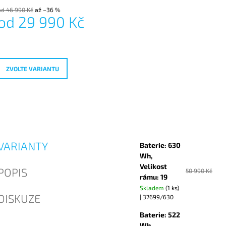
od 46 990 Kč
až –36 %
od
29 990 Kč
Měrná
ena:
ZVOLTE VARIANTU
VARIANTY
Baterie: 630
Wh,
Velikost
POPIS
50 990 Kč
rámu: 19
Skladem
(1 ks)
DISKUZE
| 37699/630
Baterie: 522
Wh,