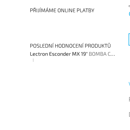
PŘIJÍMÁME ONLINE PLATBY
c
POSLEDNÍ HODNOCENÍ PRODUKTŮ
Lectron Esconder MX 19"
BOMBA CENA !!!
|
Hodnocení produktu je 4 z 5 hvězdiček.