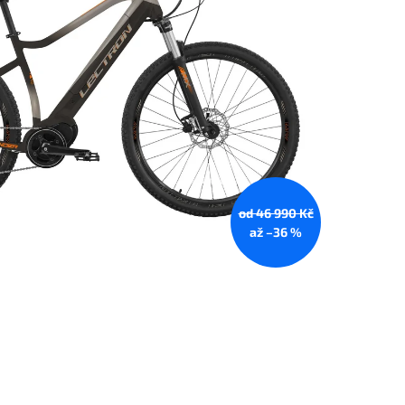
od 46 990 Kč
až –36 %