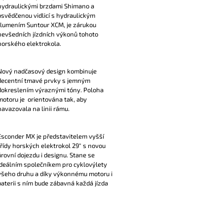
hydraulickými brzdami Shimano a
osvědčenou vidlicí s hydraulickým
tlumením Suntour XCM, je zárukou
nevšedních jízdních výkonů tohoto
horského elektrokola.
Nový nadčasový design kombinuje
decentní tmavé prvky s jemným
dokreslením výraznými tóny. Poloha
motoru je orientována tak, aby
navazovala na linii rámu.
Esconder MX je představitelem vyšší
třídy horských elektrokol 29″ s novou
úrovní dojezdu i designu. Stane se
ideálním společníkem pro cyklovýlety
všeho druhu a díky výkonnému motoru i
baterii s ním bude zábavná každá jízda