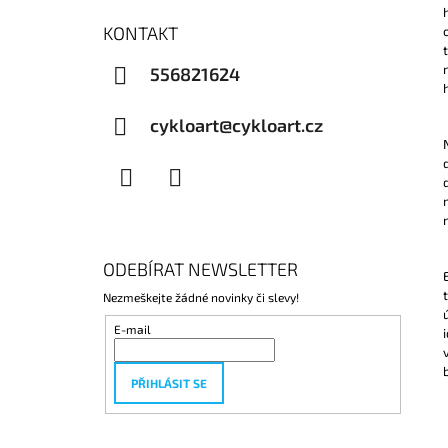
KONTAKT
556821624
cykloart@cykloart.cz
Facebook
Instagram
ODEBÍRAT NEWSLETTER
Nezmeškejte žádné novinky či slevy!
E-mail
PŘIHLÁSIT SE