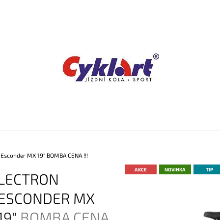
CO POTŘEBUJETE NAJÍT?
HLEDAT
DOPORUČUJEME
 Esconder MX 19"
BOMBA CENA !!!
AKCE
NOVINKA
TIP
LECTRON
ESCONDER MX
19"
BOMBA CENA