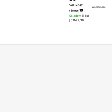
Velikost
46 990 Kč
rámu: 19
Skladem
(1 ks)
| 37699/19