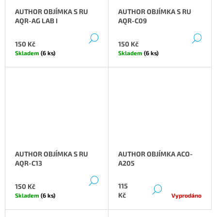
J
AUTHOR OBJÍMKA S RU
AUTHOR OBJÍMKA S RU
E
AQR-AG LAB I
AQR-C09
M
E
DETAIL
DE
150 Kč
150 Kč
Skladem
(6 ks)
Skladem
(6 ks)
AUTHOR OBJÍMKA S RU
AUTHOR OBJÍMKA ACO-
AQR-C13
A205
DETAIL
115
150 Kč
DETAIL
Kč
Skladem
(6 ks)
Vyprodáno