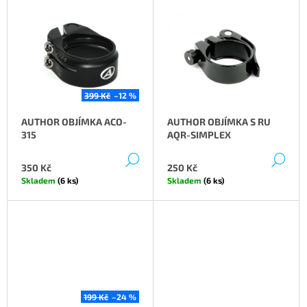
P
V
A
R
Ý
J
O
P
Í
D
I
T
U
S
?
K
P
399 Kč
–12 %
T
R
AUTHOR OBJÍMKA ACO-
AUTHOR OBJÍMKA S RU
Ů
O
315
AQR-SIMPLEX
D
DETAIL
DE
HLEDAT
U
350 Kč
250 Kč
K
Skladem
(6 ks)
Skladem
(6 ks)
T
D
Ů
O
P
O
R
U
Č
199 Kč
–24 %
U