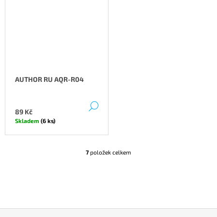
AUTHOR RU AQR-R04
DETAIL
89 Kč
Skladem
(6 ks)
7
položek celkem
O
V
L
Á
D
A
C