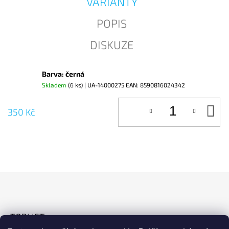
VARIANTY
J
E
POPIS
M
E
DISKUZE
Barva: černá
Skladem
(6 ks)
| UA-14000275
EAN:
8590816024342
D
350 Kč
KO
Z
Á
TOPLIST
P