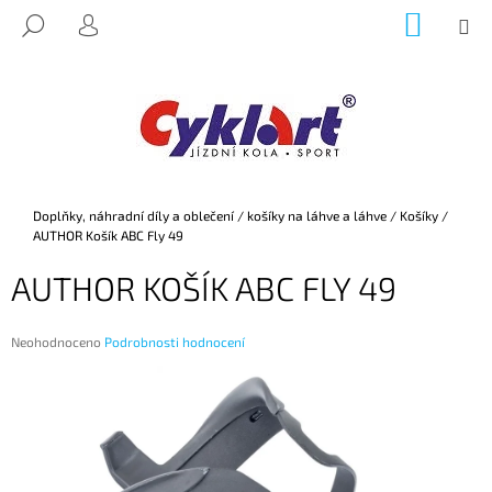
K
Přejít
NÁKUP
M
HLEDAT
na
KOŠÍK
O
PŘIHLÁŠENÍ
ZPĚT
ZPĚT
obsah
Š
Í
C
K
O
P
O
Domů
Doplňky, náhradní díly a oblečení
/
košíky na láhve a láhve
/
Košíky
/
T
AUTHOR Košík ABC Fly 49
Ř
AUTHOR KOŠÍK ABC FLY 49
E
B
U
Průměrné
Neohodnoceno
Podrobnosti hodnocení
hodnocení
J
produktu
E
je
0,0
T
z
E
5
hvězdiček.
N