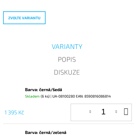
cena:
J
E
M
ZVOLTE VARIANTU
E
VARIANTY
POPIS
DISKUZE
Barva: černá/šedá
Skladem
(6 ks)
| UA-08100280
EAN:
8590816086814
D
1 395 Kč
KO
Barva: černá/zelená