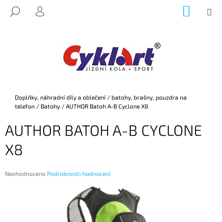
K
Přejít
NÁKUP
M
HLEDAT
na
KOŠÍK
O
PŘIHLÁŠENÍ
ZPĚT
ZPĚT
obsah
Š
Í
C
K
O
P
O
Domů
Doplňky, náhradní díly a oblečení
/
batohy, brašny, pouzdra na
T
telefon
/
Batohy
/
AUTHOR Batoh A-B Cyclone X8
Ř
AUTHOR BATOH A-B CYCLONE
E
B
X8
U
J
Průměrné
Neohodnoceno
Podrobnosti hodnocení
E
hodnocení
produktu
T
je
E
0,0
z
N