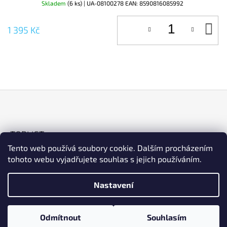
Skladem
(6 ks)
| UA-08100278
EAN:
8590816085992
D
1 395 Kč
KO
Z
Á
TOPLIST
P
Tento web používá soubory cookie. Dalším procházením
A
tohoto webu vyjadřujete souhlas s jejich používáním.
T
Í
Nastavení
ESHOP
Facebook
Instagram
© 2026 Cykloart. Všechna práva vyhrazena.
Vytvořil Shoptet
Odmítnout
Souhlasím
Upravit nastavení cookies