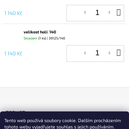
D
1 140 Kč
KO
velikost holí: 140
Skladem
(1 ks)
| 39125/140
D
1 140 Kč
KO
Z
Á
TOPLIST
P
Tento web používá soubory cookie. Dalším procházením
A
tohoto webu vyjadřujete souhlas s jejich používáním.