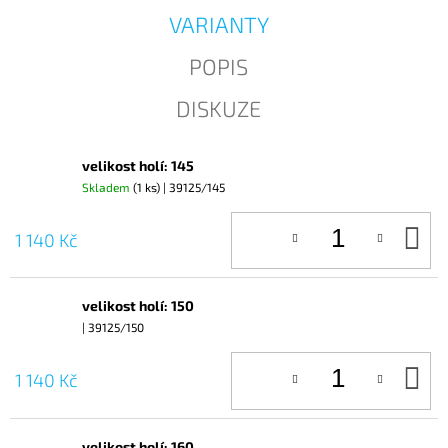
J
VARIANTY
E
M
POPIS
E
DISKUZE
velikost holí: 145
Skladem
(1 ks)
| 39125/145
D
1 140 Kč
KO
velikost holí: 150
| 39125/150
D
1 140 Kč
KO
velikost holí: 160