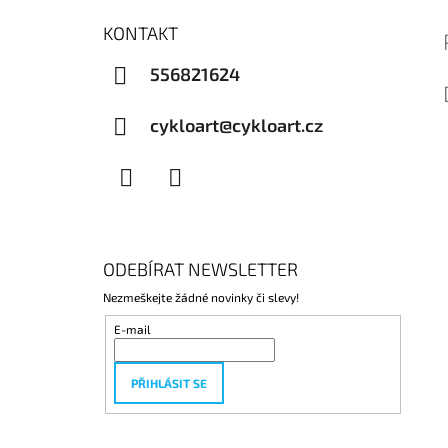
KONTAKT
556821624
cykloart@cykloart.cz
Facebook
Instagram
ODEBÍRAT NEWSLETTER
Nezmeškejte žádné novinky či slevy!
E-mail
PŘIHLÁSIT SE