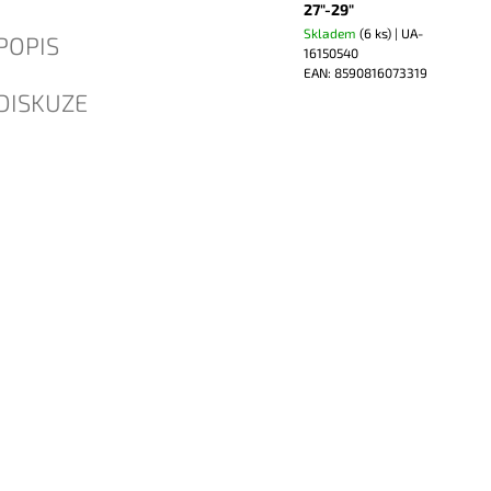
27"-29"
Skladem
(6 ks)
| UA-
POPIS
16150540
EAN:
8590816073319
DISKUZE