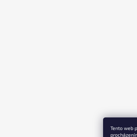
T
Í
Tento web p
procházením