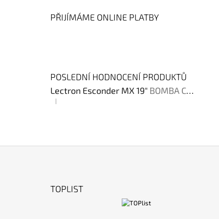
PŘIJÍMÁME ONLINE PLATBY
POSLEDNÍ HODNOCENÍ PRODUKTŮ
Lectron Esconder MX 19"
BOMBA CENA !!!
|
Hodnocení produktu je 4 z 5 hvězdiček.
Z
Á
TOPLIST
P
A