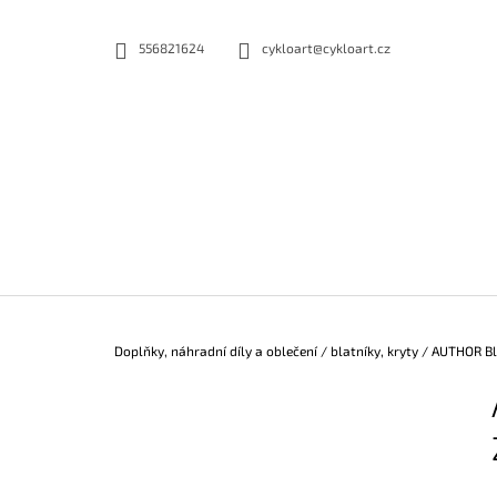
K
Přejít
na
O
556821624
cykloart@cykloart.cz
ZPĚT
ZPĚT
obsah
DO
DO
Š
OBCHODU
OBCHODU
Í
K
Domů
Doplňky, náhradní díly a oblečení
/
blatníky, kryty
/
AUTHOR Bla
P
O
S
T
R