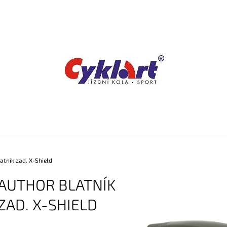
CO POTŘEBUJETE NAJÍT?
HLEDAT
DOPORUČUJEME
tník zad. X-Shield
AUTHOR BLATNÍK
ZAD. X-SHIELD