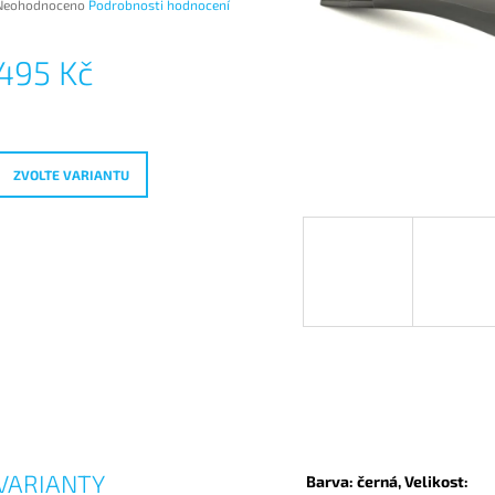
Průměrné
Neohodnoceno
Podrobnosti hodnocení
hodnocení
produktu
495 Kč
e
,0
Měrná
ena:
vězdiček.
ZVOLTE VARIANTU
VARIANTY
Barva: černá, Velikost: