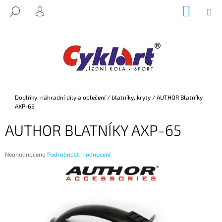
K
Přejít
NÁKUP
M
HLEDAT
na
KOŠÍK
O
PŘIHLÁŠENÍ
ZPĚT
ZPĚT
obsah
Š
Í
C
K
O
P
O
Domů
Doplňky, náhradní díly a oblečení
/
blatníky, kryty
/
AUTHOR Blatníky
T
AXP-65
Ř
AUTHOR BLATNÍKY AXP-65
E
B
U
Průměrné
Neohodnoceno
Podrobnosti hodnocení
hodnocení
J
produktu
E
je
0,0
T
z
E
5
hvězdiček.
N