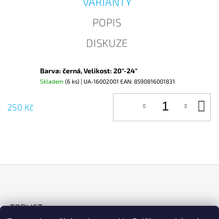
VARIANTY
J
E
POPIS
M
E
DISKUZE
Barva: černá, Velikost: 20"-24"
Skladem
(6 ks)
| UA-16002001
EAN:
8590816001831
D
250 Kč
KO
Z
Á
TOPLIST
P