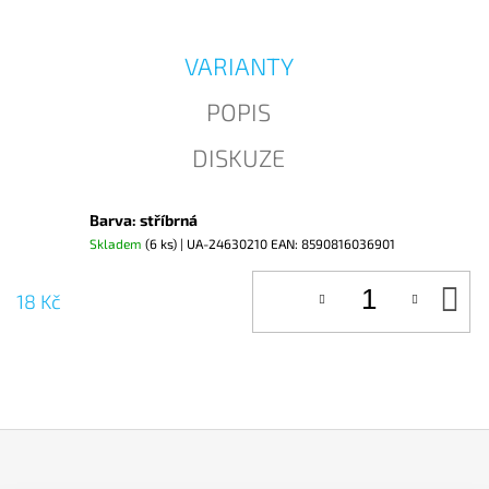
J
E
M
VARIANTY
E
POPIS
DISKUZE
Barva: stříbrná
Skladem
(6 ks)
| UA-24630210
EAN:
8590816036901
D
18 Kč
KO
Z