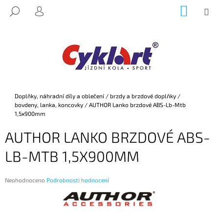
K
Přejít
NÁKUP
M
HLEDAT
na
KOŠÍK
O
PŘIHLÁŠENÍ
ZPĚT
ZPĚT
obsah
Š
Í
C
K
O
P
O
Domů
Doplňky, náhradní díly a oblečení
/
brzdy a brzdové doplňky
/
T
bovdeny, lanka, koncovky
/
AUTHOR Lanko brzdové ABS-Lb-Mtb
Ř
1,5x900mm
E
AUTHOR LANKO BRZDOVÉ ABS-
B
LB-MTB 1,5X900MM
U
J
E
Průměrné
Neohodnoceno
Podrobnosti hodnocení
hodnocení
T
produktu
E
je
0,0
N