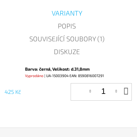
J
E
VARIANTY
M
E
POPIS
SOUVISEJÍCÍ SOUBORY (1)
DISKUZE
Barva: černá, Velikost: d.31,8mm
Vyprodáno
| UA-15003904
EAN:
8590816007291
D
425 Kč
KO