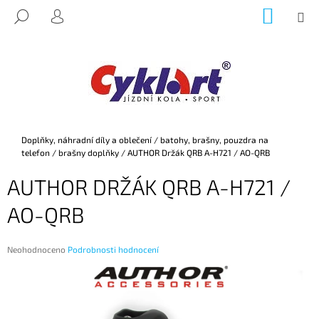
K
Přejít
NÁKUP
M
HLEDAT
na
KOŠÍK
O
PŘIHLÁŠENÍ
ZPĚT
ZPĚT
obsah
Š
Í
C
K
O
P
O
Domů
Doplňky, náhradní díly a oblečení
/
batohy, brašny, pouzdra na
T
telefon
/
brašny doplňky
/
AUTHOR Držák QRB A-H721 / AO-QRB
Ř
AUTHOR DRŽÁK QRB A-H721 /
E
B
AO-QRB
U
J
Průměrné
Neohodnoceno
Podrobnosti hodnocení
E
hodnocení
produktu
T
je
E
0,0
z
N