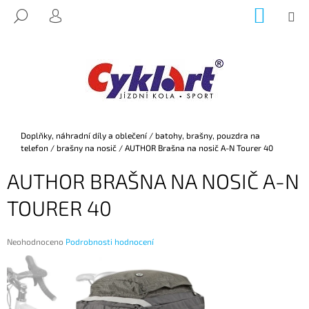
K
Přejít
NÁKUP
M
HLEDAT
na
KOŠÍK
O
PŘIHLÁŠENÍ
ZPĚT
ZPĚT
obsah
Š
Í
C
K
O
P
O
Domů
Doplňky, náhradní díly a oblečení
/
batohy, brašny, pouzdra na
T
telefon
/
brašny na nosič
/
AUTHOR Brašna na nosič A-N Tourer 40
Ř
AUTHOR BRAŠNA NA NOSIČ A-N
E
B
TOURER 40
U
J
Průměrné
Neohodnoceno
Podrobnosti hodnocení
E
hodnocení
produktu
T
je
E
0,0
z
N