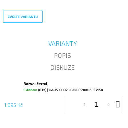
cena:
J
E
M
ZVOLTE VARIANTU
E
VARIANTY
POPIS
DISKUZE
Barva: černá
Skladem
(6 ks)
| UA-15000025
EAN:
8590816027954
D
1 895 Kč
KO