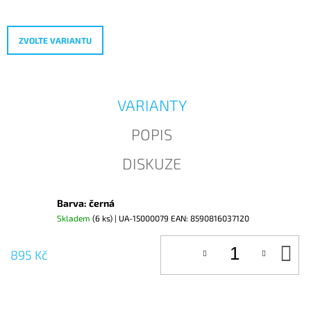
cena:
J
E
M
ZVOLTE VARIANTU
E
VARIANTY
POPIS
DISKUZE
Barva: černá
Skladem
(6 ks)
| UA-15000079
EAN:
8590816037120
D
895 Kč
KO