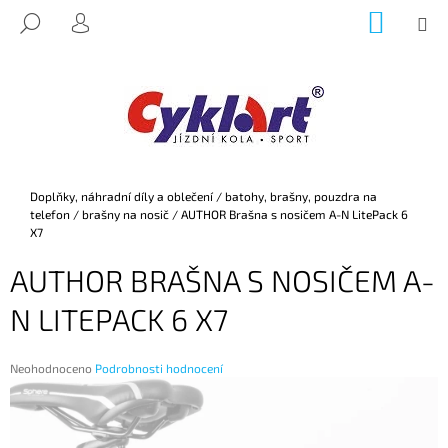
K
Přejít
NÁKUP
M
HLEDAT
na
KOŠÍK
O
PŘIHLÁŠENÍ
ZPĚT
ZPĚT
obsah
Š
Í
C
K
O
P
O
Domů
Doplňky, náhradní díly a oblečení
/
batohy, brašny, pouzdra na
T
telefon
/
brašny na nosič
/
AUTHOR Brašna s nosičem A-N LitePack 6
Ř
X7
E
AUTHOR BRAŠNA S NOSIČEM A-
B
N LITEPACK 6 X7
U
J
E
Průměrné
Neohodnoceno
Podrobnosti hodnocení
hodnocení
T
produktu
E
je
0,0
N