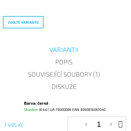
Měrná
J
cena:
E
M
E
ZVOLTE VARIANTU
VARIANTY
POPIS
SOUVISEJÍCÍ SOUBORY (1)
DISKUZE
Barva: černá
Skladem
(6 ks)
| UA-15000086
EAN:
8590816061040
D
1 495 Kč
KO