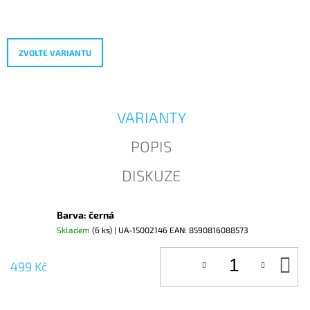
Měrná
J
cena:
E
M
E
ZVOLTE VARIANTU
VARIANTY
POPIS
DISKUZE
Barva: černá
Skladem
(6 ks)
| UA-15002146
EAN:
8590816088573
D
499 Kč
KO