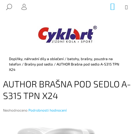
K
Přejít
NÁKUP
M
HLEDAT
na
KOŠÍK
O
PŘIHLÁŠENÍ
ZPĚT
ZPĚT
obsah
Š
Í
C
K
O
P
O
Domů
Doplňky, náhradní díly a oblečení
/
batohy, brašny, pouzdra na
T
telefon
/
Brašny pod sedlo
/
AUTHOR Brašna pod sedlo A-S315 TPN
Ř
X24
E
AUTHOR BRAŠNA POD SEDLO A-
B
S315 TPN X24
U
J
E
Průměrné
Neohodnoceno
Podrobnosti hodnocení
hodnocení
T
produktu
E
je
0,0
N