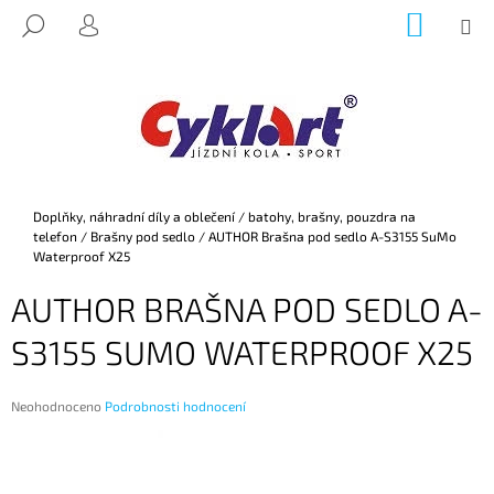
K
Přejít
NÁKUP
M
HLEDAT
na
KOŠÍK
O
PŘIHLÁŠENÍ
ZPĚT
ZPĚT
obsah
Š
Í
C
K
O
P
O
Domů
Doplňky, náhradní díly a oblečení
/
batohy, brašny, pouzdra na
T
telefon
/
Brašny pod sedlo
/
AUTHOR Brašna pod sedlo A-S3155 SuMo
Ř
Waterproof X25
E
AUTHOR BRAŠNA POD SEDLO A-
B
S3155 SUMO WATERPROOF X25
U
J
E
Průměrné
Neohodnoceno
Podrobnosti hodnocení
hodnocení
T
produktu
E
je
0,0
N