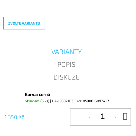
Měrná
J
cena:
E
M
E
ZVOLTE VARIANTU
VARIANTY
POPIS
DISKUZE
Barva: černá
Skladem
(6 ks)
| UA-15002183
EAN:
8590816092457
D
1 350 Kč
KO