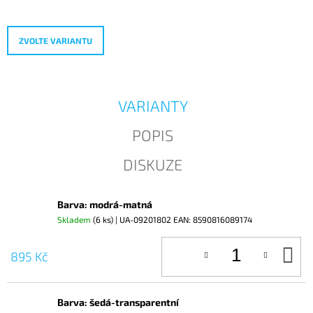
cena:
J
E
M
ZVOLTE VARIANTU
E
VARIANTY
POPIS
DISKUZE
Barva: modrá-matná
Skladem
(6 ks)
| UA-09201802
EAN:
8590816089174
D
895 Kč
KO
Barva: šedá-transparentní