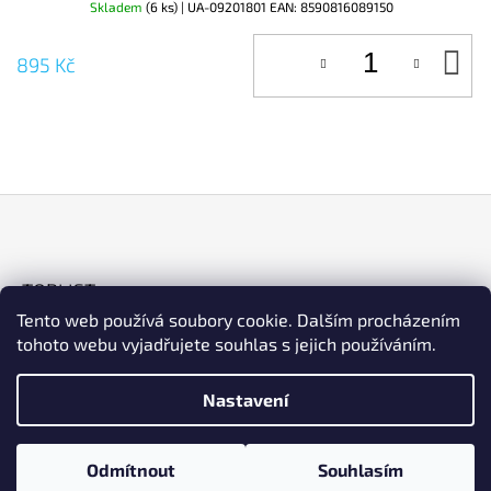
Skladem
(6 ks)
| UA-09201801
EAN:
8590816089150
D
895 Kč
KO
Z
Á
TOPLIST
P
Tento web používá soubory cookie. Dalším procházením
A
tohoto webu vyjadřujete souhlas s jejich používáním.
T
Í
Nastavení
ESHOP
Facebook
Instagram
© 2026 Cykloart. Všechna práva vyhrazena.
Vytvořil Shoptet
Odmítnout
Souhlasím
Upravit nastavení cookies