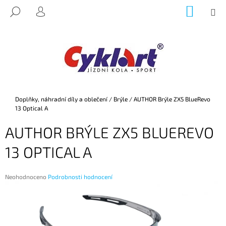
K
Přejít
NÁKUP
M
HLEDAT
na
KOŠÍK
O
PŘIHLÁŠENÍ
ZPĚT
ZPĚT
obsah
Š
Í
C
K
O
P
O
Domů
Doplňky, náhradní díly a oblečení
/
Brýle
/
AUTHOR Brýle ZX5 BlueRevo
T
13 Optical A
Ř
AUTHOR BRÝLE ZX5 BLUEREVO
E
B
13 OPTICAL A
U
J
Průměrné
Neohodnoceno
Podrobnosti hodnocení
E
hodnocení
produktu
T
je
E
0,0
z
N