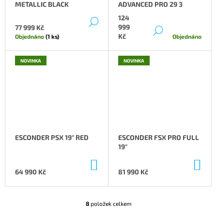
METALLIC BLACK
ADVANCED PRO 29 3
124
DETAIL
999
77 999 Kč
DETAIL
Kč
Objednáno
(1 ks)
Objednáno
NOVINKA
NOVINKA
ESCONDER PSX 19" RED
ESCONDER FSX PRO FULL
19"
DO
DO
KOŠÍKU
KOŠ
64 990 Kč
81 990 Kč
8
položek celkem
O
V