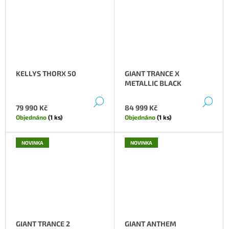
J
E
M
E
KELLYS THORX 50
GIANT TRANCE X
METALLIC BLACK
DETAIL
DE
79 990 Kč
84 999 Kč
Objednáno
(1 ks)
Objednáno
(1 ks)
NOVINKA
NOVINKA
GIANT TRANCE 2
GIANT ANTHEM