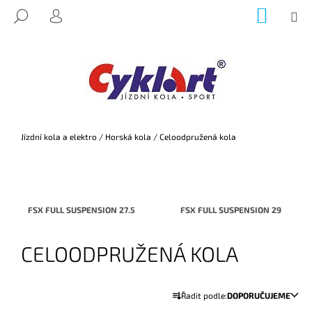
K
Přejít
NÁKUP
M
HLEDAT
na
KOŠÍK
O
PŘIHLÁŠENÍ
ZPĚT
ZPĚT
obsah
Š
Í
C
K
O
P
O
Domů
Jízdní kola a elektro
/
Horská kola
/
Celoodpružená kola
T
Ř
E
B
FSX FULL SUSPENSION 27.5
FSX FULL SUSPENSION 29
U
J
CELOODPRUŽENÁ KOLA
E
T
Ř
E
Řadit podle:
DOPORUČUJEME
A
N