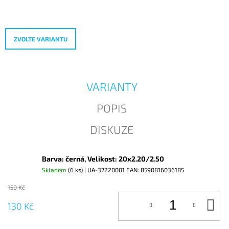
Měrná
J
cena:
E
M
E
ZVOLTE VARIANTU
VARIANTY
POPIS
DISKUZE
Barva: černá, Velikost: 20x2.20/2.50
Skladem
(6 ks)
| UA-37220001
EAN:
8590816036185
150 Kč
D
130 Kč
KO