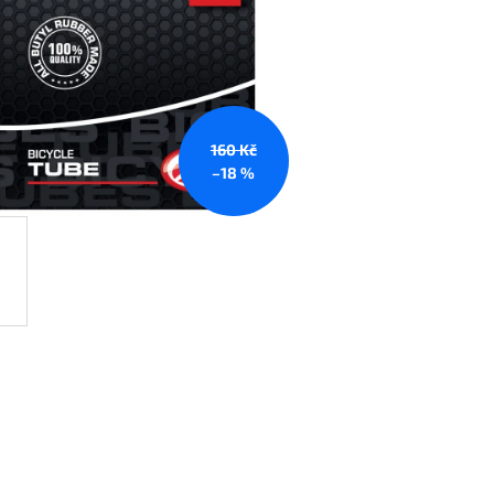
160 Kč
–18 %