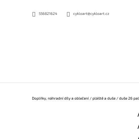
K
Přejít
na
O
556821624
cykloart@cykloart.cz
ZPĚT
ZPĚT
obsah
DO
DO
Š
OBCHODU
OBCHODU
Í
K
Domů
Doplňky, náhradní díly a oblečení
/
pláště a duše
/
duše 26 pal
P
O
S
T
R