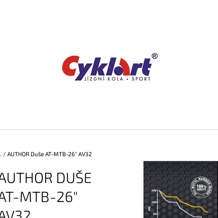
CO POTŘEBUJETE NAJÍT?
HLEDAT
DOPORUČUJEME
.
/
AUTHOR Duše AT-MTB-26" AV32
AUTHOR DUŠE
AT-MTB-26"
AV32