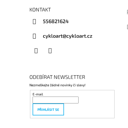
KONTAKT
556821624
cykloart@cykloart.cz
Facebook
Instagram
ODEBÍRAT NEWSLETTER
Nezmeškejte žádné novinky či slevy!
E-mail
PŘIHLÁSIT SE