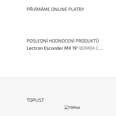
PŘIJÍMÁME ONLINE PLATBY
POSLEDNÍ HODNOCENÍ PRODUKTŮ
Lectron Esconder MX 19"
BOMBA CENA !!!
|
Hodnocení produktu je 4 z 5 hvězdiček.
Z
Á
TOPLIST
P
A