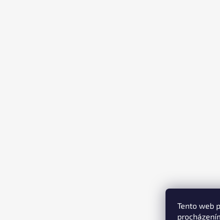
T
Í
Tento web p
procházením