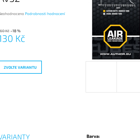
Průměrné
Neohodnoceno
Podrobnosti hodnocení
hodnocení
produktu
e
160 Kč
–18 %
130 Kč
,0
Měrná
vězdiček.
ena:
ZVOLTE VARIANTU
VARIANTY
Barva: