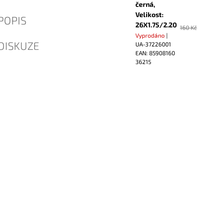
černá,
Velikost:
POPIS
26X1.75/2.20
160 Kč
Vyprodáno
|
DISKUZE
UA-37226001
EAN:
85908160
36215