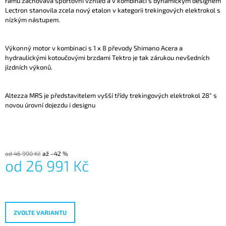
rámu zachovává sportovní vzhled a v kombinaci s dynamickým designem
J
Lectron stanovila zcela nový etalon v kategorii trekingových elektrokol s
E
nízkým nástupem.
M
E
Výkonný motor v kombinaci s 1 x 8 převody Shimano Acera a
hydraulickými kotoučovými brzdami Tektro je tak zárukou nevšedních
jízdních výkonů.
Altezza MRS je představitelem vyšší třídy trekingových elektrokol 28″ s
novou úrovní dojezdu i designu
od 46 990 Kč
až –42 %
od
26 991 Kč
Měrná
cena:
ZVOLTE VARIANTU