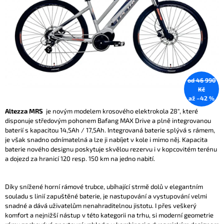
A
J
Í
T
?
od 46 990
Kč
až –42 %
Altezza MRS
je novým modelem krosového elektrokola 28", které
HLEDAT
disponuje středovým pohonem Bafang MAX Drive a plně integrovanou
baterií s kapacitou 14,5Ah / 17,5Ah. Integrovaná baterie splývá s rámem,
je však snadno odnímatelná a lze ji nabíjet v kole i mimo něj. Kapacita
baterie nového designu poskytuje skvělou rezervu i v kopcovitém terénu
D
a dojezd za hranicí 120 resp. 150 km na jedno nabití.
O
P
O
Díky snížené horní rámové trubce, ubíhající strmě dolů v elegantním
R
souladu s linií zapuštěné baterie, je nastupování a vystupování velmi
U
snadné a dává uživatelům nenahraditelnou jistotu. I přes veškerý
Č
komfort a nejnižší nástup v této kategorii na trhu, si moderní geometrie
U