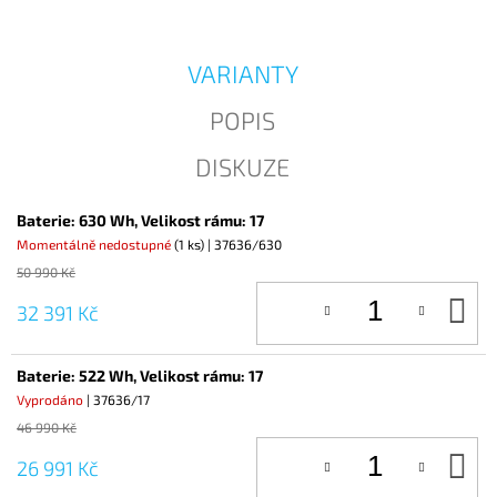
VARIANTY
POPIS
DISKUZE
Baterie: 630 Wh, Velikost rámu: 17
Momentálně nedostupné
(1 ks)
| 37636/630
50 990 Kč
D
32 391 Kč
KO
Baterie: 522 Wh, Velikost rámu: 17
Vyprodáno
| 37636/17
46 990 Kč
D
26 991 Kč
KO