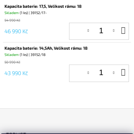
Kapacita baterie: 17,5, Velikost rámu: 18
Skladem
(1 ks)
| 39152/17-
54 990 Kč
D
46 990 Kč
KO
Kapacita baterie: 14,5Ah, Velikost rámu: 18
Skladem
(1 ks)
| 39152/18
50 990 Kč
D
43 990 Kč
KO
Z
Á