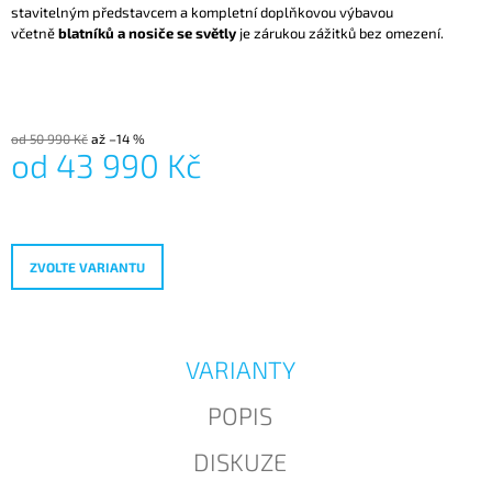
stavitelným představcem a kompletní doplňkovou výbavou
J
včetně
blatníků a nosiče se světly
je zárukou zážitků bez omezení.
E
M
E
od 50 990 Kč
až –14 %
od
43 990 Kč
Měrná
cena:
ZVOLTE VARIANTU
VARIANTY
POPIS
DISKUZE