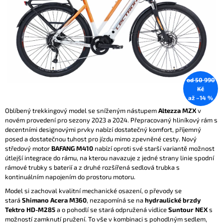
A
J
Í
T
?
od 50 990
Kč
až –14 %
Oblíbený trekkingový model se sníženým nástupem
Altezza MZX
v
HLEDAT
novém provedení pro sezony 2023 a 2024. Přepracovaný hliníkový rám s
decentními designovými prvky nabízí dostatečný komfort, příjemný
posed a dostatečnou tuhost pro jízdu mimo zpevněné cesty. Nový
středový motor
BAFANG M410
nabízí oproti své starší variantě možnost
D
útlejší integrace do rámu, na kterou navazuje z jedné strany linie spodní
O
rámové trubky s baterií a z druhé rozšířená sedlová trubka s
P
kontinuálním napojením do prostoru motoru.
O
Model si zachoval kvalitní mechanické osazení, o převody se
R
stará
Shimano Acera M360
, nezapomíná se na
hydraulické brzdy
U
Tektro HD-M285
a o pohodlí se stará odpružená vidlice
Suntour NEX
s
Č
možností zamknutí pružení. To vše v kombinaci s pohodlným sedlem,
U