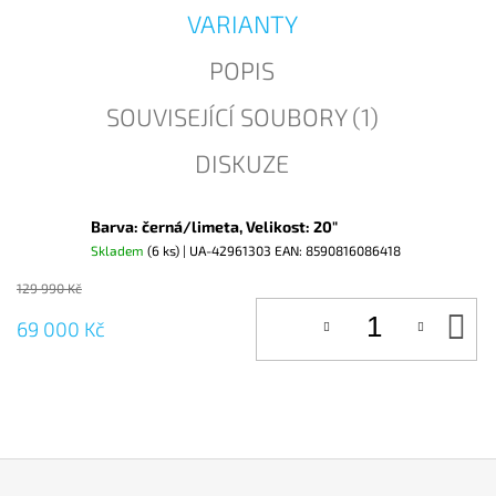
J
VARIANTY
E
M
POPIS
E
SOUVISEJÍCÍ SOUBORY (1)
DISKUZE
Barva: černá/limeta, Velikost: 20"
Skladem
(6 ks)
| UA-42961303
EAN:
8590816086418
129 990 Kč
D
69 000 Kč
KO