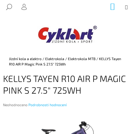
K
Přejít
NÁKUP
M
HLEDAT
na
KOŠÍK
O
PŘIHLÁŠENÍ
ZPĚT
ZPĚT
obsah
Š
Í
C
K
O
P
O
Domů
Jízdní kola a elektro
/
Elektrokola
/
Elektrokola MTB
/
KELLYS Tayen
T
R10 AIR P Magic Pink S 27.5" 725Wh
Ř
KELLYS TAYEN R10 AIR P MAGIC
E
B
PINK S 27.5" 725WH
U
J
Průměrné
Neohodnoceno
Podrobnosti hodnocení
E
hodnocení
produktu
T
je
E
0,0
z
N