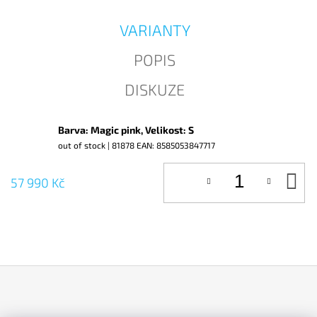
J
E
VARIANTY
M
E
POPIS
DISKUZE
Barva: Magic pink, Velikost: S
out of stock
| 81878
EAN:
8585053847717
D
57 990 Kč
KO
Z