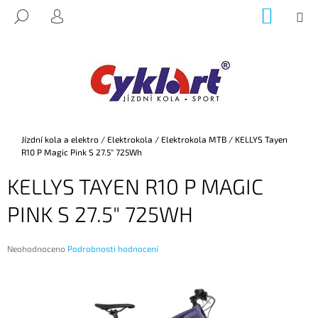
K
Přejít
NÁKUP
M
HLEDAT
na
KOŠÍK
O
PŘIHLÁŠENÍ
ZPĚT
ZPĚT
obsah
Š
Í
C
K
O
P
O
Domů
Jízdní kola a elektro
/
Elektrokola
/
Elektrokola MTB
/
KELLYS Tayen
T
R10 P Magic Pink S 27.5" 725Wh
Ř
KELLYS TAYEN R10 P MAGIC
E
B
PINK S 27.5" 725WH
U
J
Průměrné
Neohodnoceno
Podrobnosti hodnocení
E
hodnocení
produktu
T
je
E
0,0
z
N