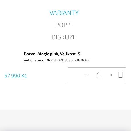
J
E
VARIANTY
M
E
POPIS
DISKUZE
Barva: Magic pink, Velikost: S
out of stock
| 76148
EAN:
8585053829300
D
57 990 Kč
KO
Z