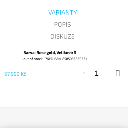
J
E
VARIANTY
M
E
POPIS
DISKUZE
Barva: Rose gold, Velikost: S
out of stock
| 76151
EAN:
8585053829331
D
57 990 Kč
KO
Z