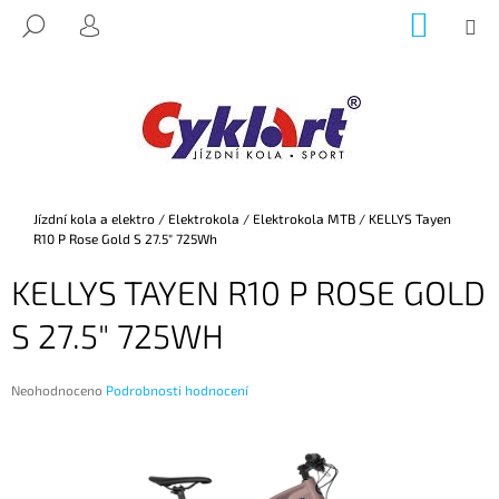
K
Přejít
NÁKUP
M
HLEDAT
na
KOŠÍK
O
PŘIHLÁŠENÍ
ZPĚT
ZPĚT
obsah
Š
Í
C
K
O
P
O
Domů
Jízdní kola a elektro
/
Elektrokola
/
Elektrokola MTB
/
KELLYS Tayen
T
R10 P Rose Gold S 27.5" 725Wh
Ř
KELLYS TAYEN R10 P ROSE GOLD
E
B
S 27.5" 725WH
U
J
Průměrné
Neohodnoceno
Podrobnosti hodnocení
E
hodnocení
produktu
T
je
E
0,0
z
N