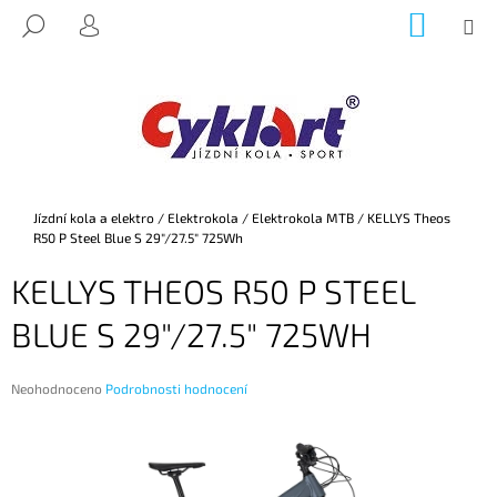
K
Přejít
NÁKUP
M
HLEDAT
na
KOŠÍK
O
PŘIHLÁŠENÍ
ZPĚT
ZPĚT
obsah
Š
Í
C
K
O
P
O
Domů
Jízdní kola a elektro
/
Elektrokola
/
Elektrokola MTB
/
KELLYS Theos
T
R50 P Steel Blue S 29"/27.5" 725Wh
Ř
KELLYS THEOS R50 P STEEL
E
B
BLUE S 29"/27.5" 725WH
U
J
Průměrné
Neohodnoceno
Podrobnosti hodnocení
E
hodnocení
produktu
T
je
E
0,0
z
N