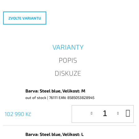
cena:
J
E
M
ZVOLTE VARIANTU
E
VARIANTY
POPIS
DISKUZE
Barva: Steel blue, Velikost: M
out of stock
| 76111
EAN:
8585053828945
D
102 990 Kč
KO
Barva: Steel blue, Velikost: L