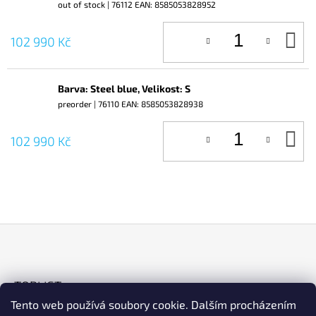
out of stock
| 76112
EAN:
8585053828952
D
102 990 Kč
KO
Barva: Steel blue, Velikost: S
preorder
| 76110
EAN:
8585053828938
D
102 990 Kč
KO
Z
Á
TOPLIST
P
Tento web používá soubory cookie. Dalším procházením
A