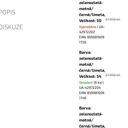
zelenozlatá-
matná/
POPIS
černá/limeta,
37 990 Kč
Velikost: 50
DISKUZE
Vyprodáno
| UA-
42972202
EAN:
859081609
1726
Barva:
zelenozlatá-
matná/
černá/limeta,
37 990 Kč
Velikost: 54
Skladem
(6 ks)
|
UA-42972204
EAN:
859081609
1740
Barva:
zelenozlatá-
matná/
černá/limeta,