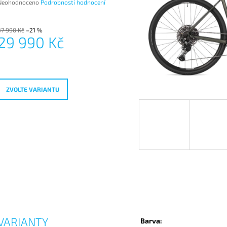
Průměrné
Neohodnoceno
Podrobnosti hodnocení
hodnocení
produktu
e
37 990 Kč
–21 %
29 990 Kč
,0
Měrná
vězdiček.
ena:
ZVOLTE VARIANTU
VARIANTY
Barva: