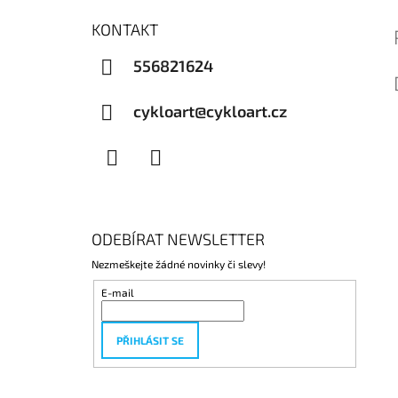
KONTAKT
556821624
cykloart@cykloart.cz
Facebook
Instagram
ODEBÍRAT NEWSLETTER
Nezmeškejte žádné novinky či slevy!
E-mail
PŘIHLÁSIT SE