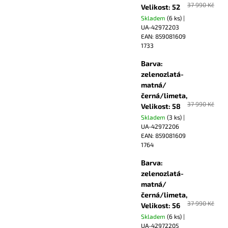
37 990 Kč
Velikost: 52
Skladem
(6 ks)
|
UA-42972203
EAN:
859081609
1733
Barva:
zelenozlatá-
matná/
černá/limeta,
37 990 Kč
Velikost: 58
Skladem
(3 ks)
|
UA-42972206
EAN:
859081609
1764
Barva:
zelenozlatá-
matná/
černá/limeta,
37 990 Kč
Velikost: 56
Skladem
(6 ks)
|
UA-42972205