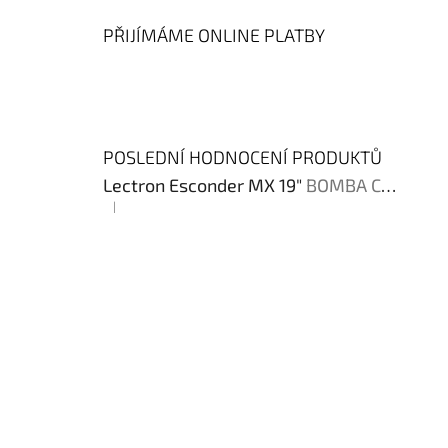
PŘIJÍMÁME ONLINE PLATBY
POSLEDNÍ HODNOCENÍ PRODUKTŮ
Lectron Esconder MX 19"
BOMBA CENA !!!
|
Hodnocení produktu je 4 z 5 hvězdiček.