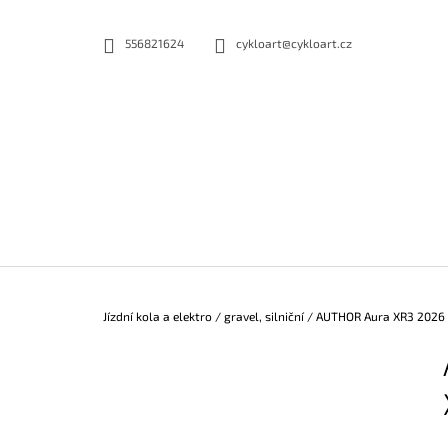
K
Přejít
na
O
556821624
cykloart@cykloart.cz
ZPĚT
ZPĚT
obsah
DO
DO
Š
OBCHODU
OBCHODU
Í
K
Domů
Jízdní kola a elektro
/
gravel, silniční
/
AUTHOR Aura XR3 2026
P
O
S
T
R