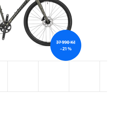
37 990 Kč
–21 %