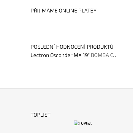
PŘIJÍMÁME ONLINE PLATBY
POSLEDNÍ HODNOCENÍ PRODUKTŮ
Lectron Esconder MX 19"
BOMBA CENA !!!
|
Hodnocení produktu je 4 z 5 hvězdiček.
Z
Á
TOPLIST
P
A