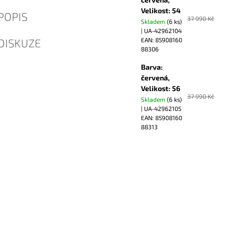
Velikost: 54
POPIS
37 990 Kč
Skladem
(6 ks)
| UA-42962104
DISKUZE
EAN:
85908160
88306
Barva:
červená,
Velikost: 56
37 990 Kč
Skladem
(6 ks)
| UA-42962105
EAN:
85908160
88313