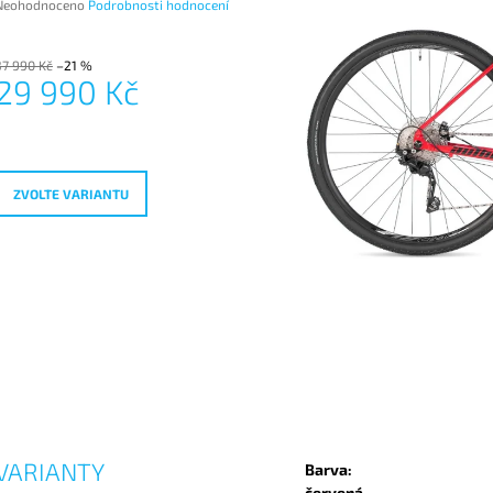
Průměrné
Neohodnoceno
Podrobnosti hodnocení
hodnocení
produktu
e
37 990 Kč
–21 %
29 990 Kč
,0
Měrná
vězdiček.
ena:
ZVOLTE VARIANTU
VARIANTY
Barva:
červená,