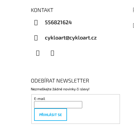
KONTAKT
556821624
cykloart@cykloart.cz
Facebook
Instagram
ODEBÍRAT NEWSLETTER
Nezmeškejte žádné novinky či slevy!
E-mail
PŘIHLÁSIT SE