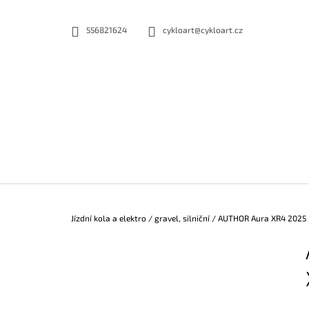
K
Přejít
na
O
556821624
cykloart@cykloart.cz
ZPĚT
ZPĚT
obsah
DO
DO
Š
OBCHODU
OBCHODU
Í
K
Domů
Jízdní kola a elektro
/
gravel, silniční
/
AUTHOR Aura XR4 2025
P
O
S
T
R