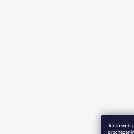
T
Í
Tento web p
procházením