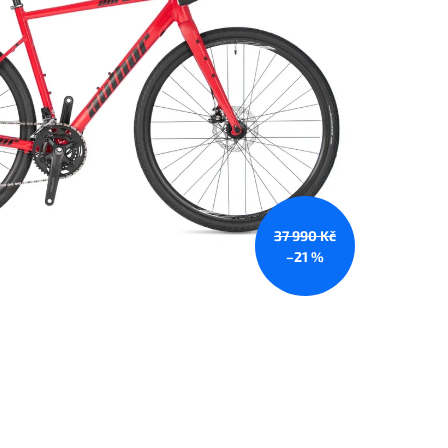
37 990 Kč
–21 %