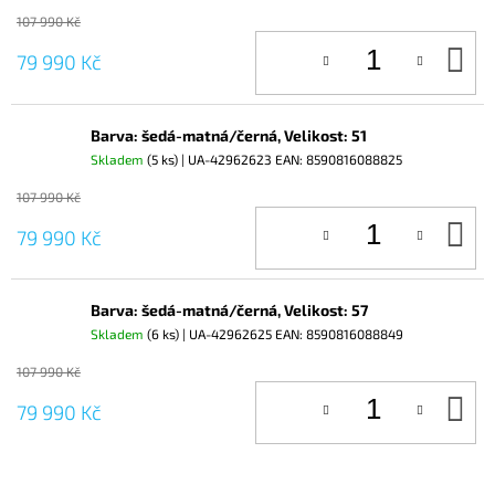
107 990 Kč
D
79 990 Kč
KO
Barva: šedá-matná/černá, Velikost: 51
Skladem
(5 ks)
| UA-42962623
EAN:
8590816088825
107 990 Kč
D
79 990 Kč
KO
Barva: šedá-matná/černá, Velikost: 57
Skladem
(6 ks)
| UA-42962625
EAN:
8590816088849
107 990 Kč
D
79 990 Kč
KO