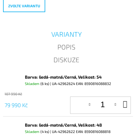
J
ZVOLTE VARIANTU
E
M
E
VARIANTY
POPIS
DISKUZE
Barva: šedá-matná/černá, Velikost: 54
Skladem
(6 ks)
| UA-42962624
EAN:
8590816088832
107 990 Kč
D
79 990 Kč
KO
Barva: šedá-matná/černá, Velikost: 48
Skladem
(4 ks)
| UA-42962622
EAN:
8590816088818