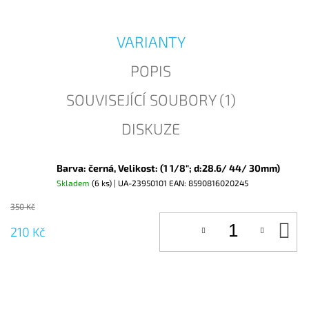
J
E
M
VARIANTY
E
POPIS
SOUVISEJÍCÍ SOUBORY (1)
DISKUZE
Barva: černá, Velikost: (1 1/8"; d:28.6/ 44/ 30mm)
Skladem
(6 ks)
| UA-23950101
EAN:
8590816020245
350 Kč
D
210 Kč
KO