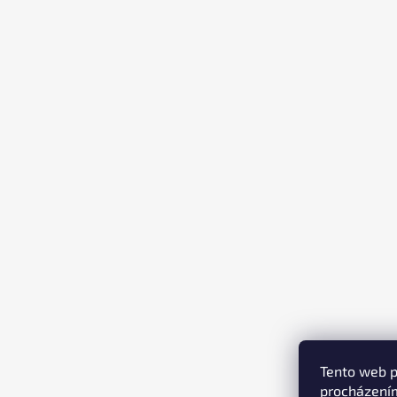
T
Í
Tento web p
procházením