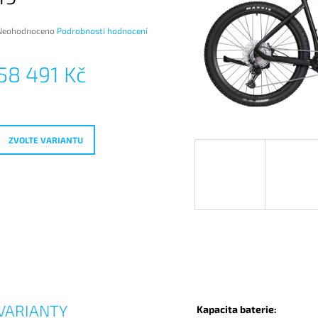
Průměrné
Neohodnoceno
Podrobnosti hodnocení
hodnocení
produktu
58 491 Kč
e
,0
Měrná
ena:
vězdiček.
ZVOLTE VARIANTU
VARIANTY
Kapacita baterie: