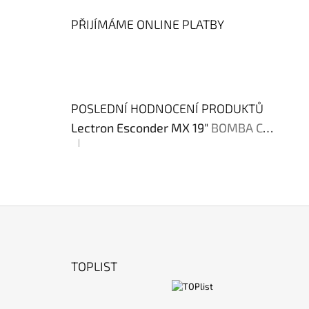
PŘIJÍMÁME ONLINE PLATBY
POSLEDNÍ HODNOCENÍ PRODUKTŮ
Lectron Esconder MX 19"
BOMBA CENA !!!
|
Hodnocení produktu je 4 z 5 hvězdiček.
Z
Á
TOPLIST
P
A