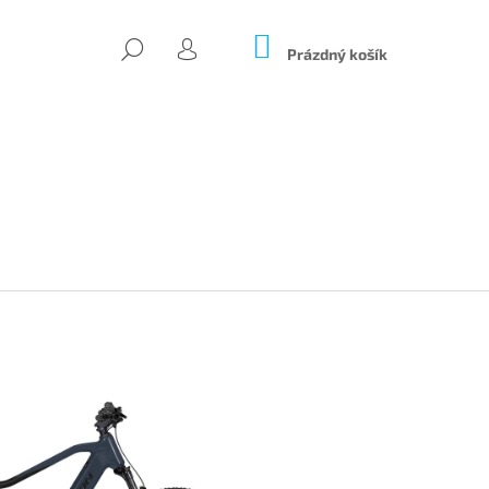
NÁKUPNÍ
HLEDAT
KOŠÍK
Prázdný košík
PŘIHLÁŠENÍ