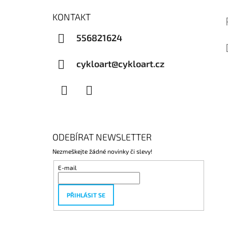
KONTAKT
556821624
cykloart@cykloart.cz
Facebook
Instagram
ODEBÍRAT NEWSLETTER
Nezmeškejte žádné novinky či slevy!
E-mail
PŘIHLÁSIT SE