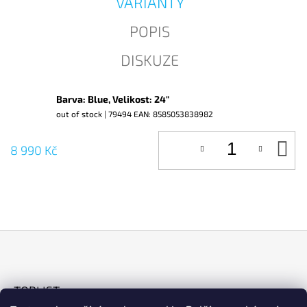
VARIANTY
J
E
POPIS
M
E
DISKUZE
Barva: Blue, Velikost: 24"
out of stock
| 79494
EAN:
8585053838982
D
8 990 Kč
KO
Z
Á
TOPLIST
P