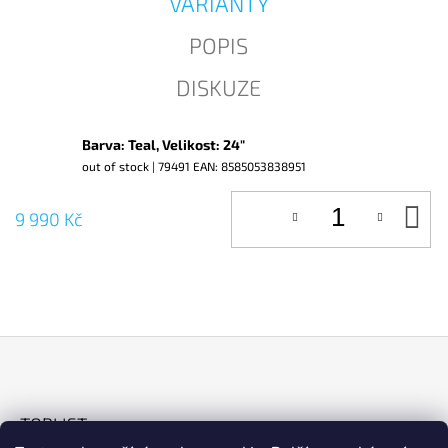
VARIANTY
J
E
POPIS
M
E
DISKUZE
Barva: Teal, Velikost: 24"
out of stock
| 79491
EAN:
8585053838951
D
9 990 Kč
KO
Z
Á
TOPLIST
P