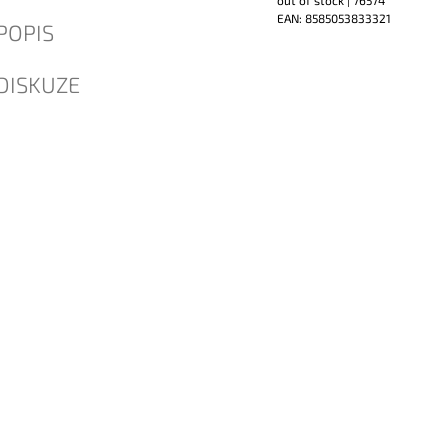
EAN:
8585053833321
POPIS
DISKUZE