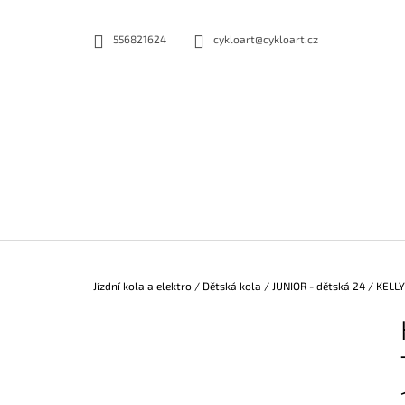
K
Přejít
na
O
556821624
cykloart@cykloart.cz
ZPĚT
ZPĚT
obsah
DO
DO
Š
OBCHODU
OBCHODU
Í
K
Domů
Jízdní kola a elektro
/
Dětská kola
/
JUNIOR - dětská 24
/
KELLY
P
O
S
T
R