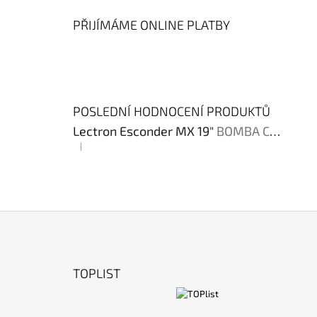
PŘIJÍMÁME ONLINE PLATBY
POSLEDNÍ HODNOCENÍ PRODUKTŮ
Lectron Esconder MX 19"
BOMBA CENA !!!
|
Hodnocení produktu je 4 z 5 hvězdiček.
Z
Á
TOPLIST
P
A