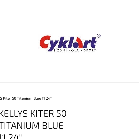
CO POTŘEBUJETE NAJÍT?
HLEDAT
DOPORUČUJEME
S Kiter 50 Titanium Blue 11 24"
KELLYS KITER 50
TITANIUM BLUE
11 24"