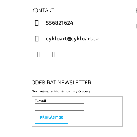
KONTAKT
556821624
cykloart@cykloart.cz
Facebook
Instagram
ODEBÍRAT NEWSLETTER
Nezmeškejte žádné novinky či slevy!
E-mail
PŘIHLÁSIT SE