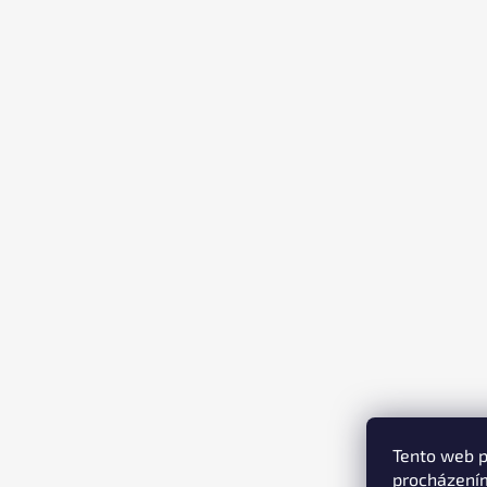
T
Í
Tento web p
procházením