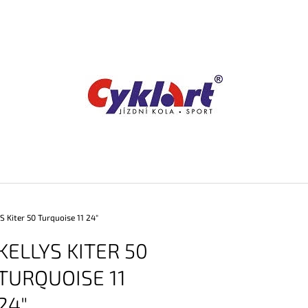
CO POTŘEBUJETE NAJÍT?
HLEDAT
DOPORUČUJEME
S Kiter 50 Turquoise 11 24"
KELLYS KITER 50
TURQUOISE 11
24"