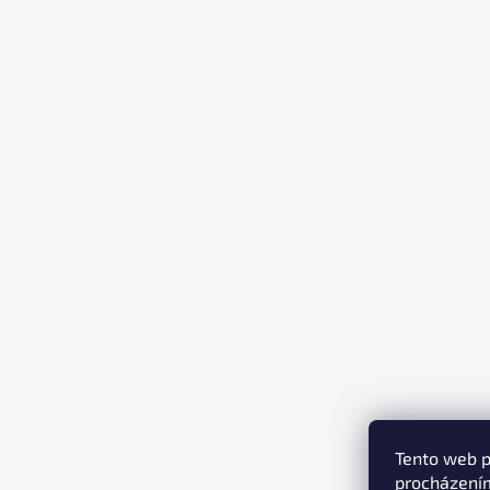
T
Í
Tento web p
procházením