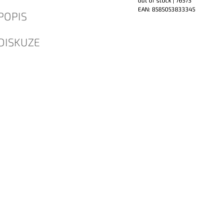
EAN:
8585053833345
POPIS
DISKUZE