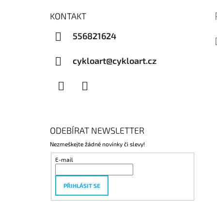
KONTAKT
556821624
cykloart@cykloart.cz
Facebook
Instagram
ODEBÍRAT NEWSLETTER
Nezmeškejte žádné novinky či slevy!
E-mail
PŘIHLÁSIT SE