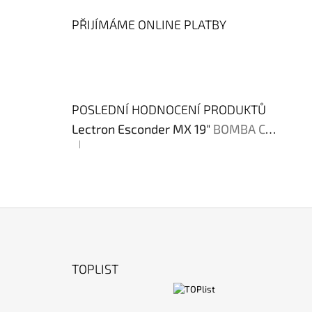
PŘIJÍMÁME ONLINE PLATBY
POSLEDNÍ HODNOCENÍ PRODUKTŮ
Lectron Esconder MX 19"
BOMBA CENA !!!
|
Hodnocení produktu je 4 z 5 hvězdiček.
Z
Á
TOPLIST
P
A