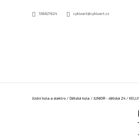
K
Přejít
na
O
556821624
cykloart@cykloart.cz
ZPĚT
ZPĚT
obsah
DO
DO
Š
OBCHODU
OBCHODU
Í
K
Domů
Jízdní kola a elektro
/
Dětská kola
/
JUNIOR - dětská 24
/
KELLY
P
O
S
T
R