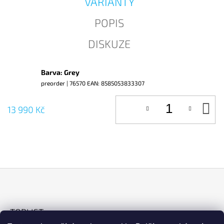
VARIANTY
J
E
POPIS
M
E
DISKUZE
Barva: Grey
preorder
| 76570
EAN:
8585053833307
D
13 990 Kč
KO
Z
Á
TOPLIST
P