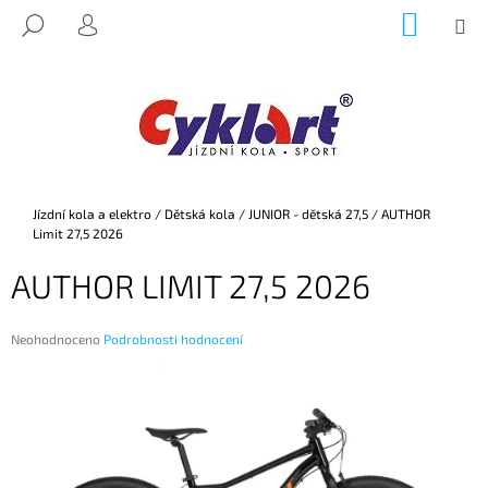
K
Přejít
NÁKUP
M
HLEDAT
na
KOŠÍK
O
PŘIHLÁŠENÍ
ZPĚT
ZPĚT
obsah
Š
Í
C
K
O
P
O
Domů
Jízdní kola a elektro
/
Dětská kola
/
JUNIOR - dětská 27,5
/
AUTHOR
T
Limit 27,5 2026
Ř
AUTHOR LIMIT 27,5 2026
E
B
U
Průměrné
Neohodnoceno
Podrobnosti hodnocení
hodnocení
J
produktu
E
je
0,0
T
z
E
5
hvězdiček.
N