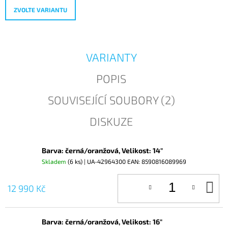
J
ZVOLTE VARIANTU
E
M
E
VARIANTY
POPIS
SOUVISEJÍCÍ SOUBORY (2)
DISKUZE
Barva: černá/oranžová, Velikost: 14"
Skladem
(6 ks)
| UA-42964300
EAN:
8590816089969
D
12 990 Kč
KO
Barva: černá/oranžová, Velikost: 16"