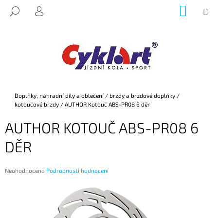
K
Přejít
NÁKUP
M
HLEDAT
na
KOŠÍK
O
PŘIHLÁŠENÍ
ZPĚT
ZPĚT
obsah
Š
Í
C
K
O
P
O
Domů
Doplňky, náhradní díly a oblečení
/
brzdy a brzdové doplňky
/
T
kotoučové brzdy
/
AUTHOR Kotouč ABS-PR08 6 děr
Ř
AUTHOR KOTOUČ ABS-PR08 6
E
B
DĚR
U
J
Průměrné
Neohodnoceno
Podrobnosti hodnocení
E
hodnocení
produktu
T
je
E
0,0
z
N