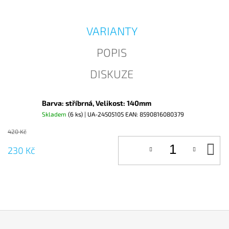
J
E
M
VARIANTY
E
POPIS
DISKUZE
Barva: stříbrná, Velikost: 140mm
Skladem
(6 ks)
| UA-24505105
EAN:
8590816080379
420 Kč
D
230 Kč
KO