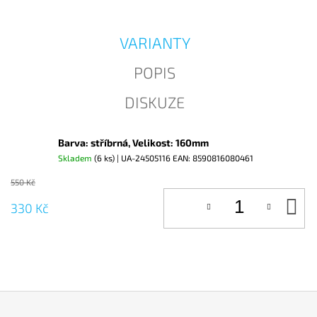
J
E
M
VARIANTY
E
POPIS
DISKUZE
Barva: stříbrná, Velikost: 160mm
Skladem
(6 ks)
| UA-24505116
EAN:
8590816080461
550 Kč
D
330 Kč
KO