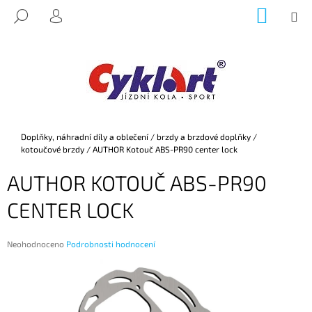
K
Přejít
NÁKUP
M
HLEDAT
na
KOŠÍK
O
PŘIHLÁŠENÍ
ZPĚT
ZPĚT
obsah
Š
Í
C
K
O
P
O
Domů
Doplňky, náhradní díly a oblečení
/
brzdy a brzdové doplňky
/
T
kotoučové brzdy
/
AUTHOR Kotouč ABS-PR90 center lock
Ř
AUTHOR KOTOUČ ABS-PR90
E
B
CENTER LOCK
U
J
Průměrné
Neohodnoceno
Podrobnosti hodnocení
E
hodnocení
produktu
T
je
E
0,0
z
N