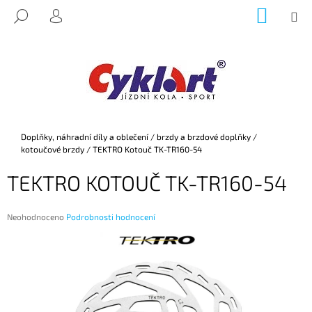
K
Přejít
NÁKUP
M
HLEDAT
na
KOŠÍK
O
PŘIHLÁŠENÍ
ZPĚT
ZPĚT
obsah
Š
Í
C
K
O
P
O
Domů
Doplňky, náhradní díly a oblečení
/
brzdy a brzdové doplňky
/
T
kotoučové brzdy
/
TEKTRO Kotouč TK-TR160-54
Ř
TEKTRO KOTOUČ TK-TR160-54
E
B
U
Průměrné
Neohodnoceno
Podrobnosti hodnocení
hodnocení
J
produktu
E
je
0,0
T
z
E
5
hvězdiček.
N