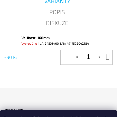
VARIANTY
J
E
POPIS
M
E
DISKUZE
Velikost: 160mm
Vyprodáno
| UA-24505400
EAN:
4717592042184
D
390 Kč
KO
Z
Á
TOPLIST
P