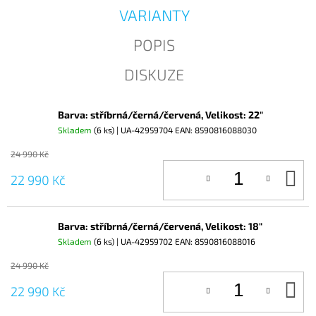
J
VARIANTY
E
M
POPIS
E
DISKUZE
Barva: stříbrná/černá/červená, Velikost: 22"
Skladem
(6 ks)
| UA-42959704
EAN:
8590816088030
24 990 Kč
D
22 990 Kč
KO
Barva: stříbrná/černá/červená, Velikost: 18"
Skladem
(6 ks)
| UA-42959702
EAN:
8590816088016
24 990 Kč
D
22 990 Kč
KO