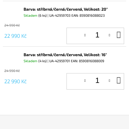
Barva: stříbrná/černá/červená, Velikost: 20"
Skladem
(6 ks)
| UA-42959703
EAN:
8590816088023
24 990 Kč
D
22 990 Kč
KO
Barva: stříbrná/černá/červená, Velikost: 16"
Skladem
(4 ks)
| UA-42959701
EAN:
8590816088009
24 990 Kč
D
22 990 Kč
KO