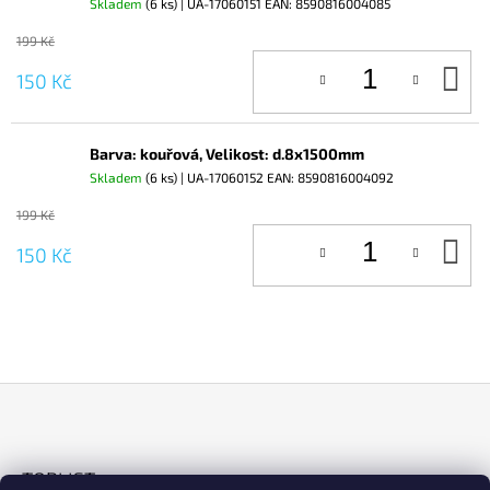
Skladem
(6 ks)
| UA-17060151
EAN:
8590816004085
199 Kč
D
150 Kč
KO
Barva: kouřová, Velikost: d.8x1500mm
Skladem
(6 ks)
| UA-17060152
EAN:
8590816004092
199 Kč
D
150 Kč
KO
Z
Á
TOPLIST