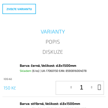
J
E
ZVOLTE VARIANTU
M
E
VARIANTY
POPIS
DISKUZE
Barva: černá, Velikost: d.8x1500mm
Skladem
(6 ks)
| UA-17060150
EAN:
8590816004078
199 Kč
D
150 Kč
KO
Barva: stříbrná, Velikost: d.8x1500mm