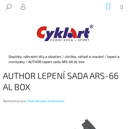
K
Přejít
NÁKUP
M
HLEDAT
na
KOŠÍK
O
PŘIHLÁŠENÍ
ZPĚT
ZPĚT
obsah
Š
Í
C
K
O
P
O
Domů
Doplňky, náhradní díly a oblečení
/
údržba, nářadí a mazání
/
lepení a
T
montpáky
/
AUTHOR Lepení sada ARS-66 AL box
Ř
AUTHOR LEPENÍ SADA ARS-66
E
B
AL BOX
U
J
Průměrné
Neohodnoceno
Podrobnosti hodnocení
E
hodnocení
produktu
T
je
E
0,0
z
N