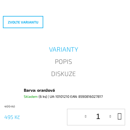
Měrná
J
cena:
E
M
E
ZVOLTE VARIANTU
VARIANTY
POPIS
DISKUZE
Barva: oranžová
Skladem
(6 ks)
| UA-10101210
EAN:
8590816027817
499 Kč
D
495 Kč
KO