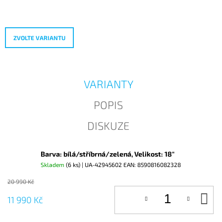
Měrná
J
cena:
E
M
E
ZVOLTE VARIANTU
VARIANTY
POPIS
DISKUZE
Barva: bílá/stříbrná/zelená, Velikost: 18"
Skladem
(6 ks)
| UA-42945602
EAN:
8590816082328
20 990 Kč
D
11 990 Kč
KO