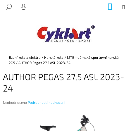
K
Přejít
NÁKUP
M
HLEDAT
na
KOŠÍK
O
PŘIHLÁŠENÍ
ZPĚT
ZPĚT
obsah
Š
Í
C
K
O
P
O
Domů
Jízdní kola a elektro
/
Horská kola
/
MTB - dámská sportovní horská
T
27.5
/
AUTHOR Pegas 27,5 ASL 2023-24
Ř
AUTHOR PEGAS 27,5 ASL 2023-
E
B
24
U
J
Průměrné
Neohodnoceno
Podrobnosti hodnocení
E
hodnocení
produktu
T
je
E
0,0
z
N