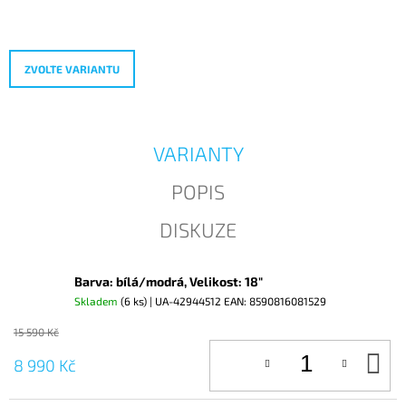
Měrná
J
cena:
E
M
E
ZVOLTE VARIANTU
VARIANTY
POPIS
DISKUZE
Barva: bílá/modrá, Velikost: 18"
Skladem
(6 ks)
| UA-42944512
EAN:
8590816081529
15 590 Kč
D
8 990 Kč
KO