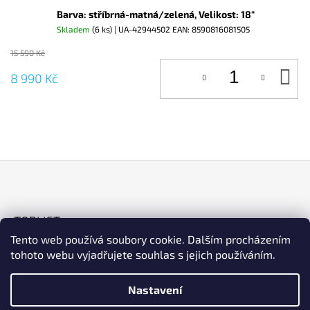
Barva: stříbrná-matná/zelená, Velikost: 18"
Skladem
(6 ks)
| UA-42944502
EAN:
8590816081505
15 590 Kč
D
8 990 Kč
KO
Z
Á
TOPLIST
P
Tento web používá soubory cookie. Dalším procházením
A
tohoto webu vyjadřujete souhlas s jejich používáním.
T
Í
Nastavení
ESHOP
Facebook
Instagram