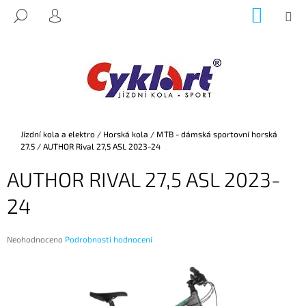
K
Přejít
NÁKUP
M
HLEDAT
na
KOŠÍK
O
PŘIHLÁŠENÍ
ZPĚT
ZPĚT
obsah
Š
Í
C
K
O
P
O
Domů
Jízdní kola a elektro
/
Horská kola
/
MTB - dámská sportovní horská
T
27.5
/
AUTHOR Rival 27,5 ASL 2023-24
Ř
AUTHOR RIVAL 27,5 ASL 2023-
E
B
24
U
J
Průměrné
Neohodnoceno
Podrobnosti hodnocení
E
hodnocení
produktu
T
je
E
0,0
z
N