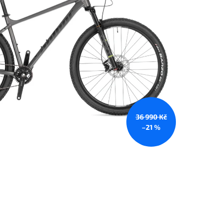
36 990 Kč
–21 %