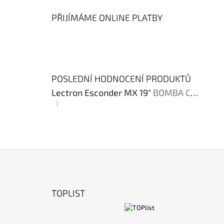
PŘIJÍMÁME ONLINE PLATBY
POSLEDNÍ HODNOCENÍ PRODUKTŮ
Lectron Esconder MX 19"
BOMBA CENA !!!
|
Hodnocení produktu je 4 z 5 hvězdiček.
Z
Á
TOPLIST
P
A