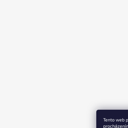
T
Í
Tento web p
procházením