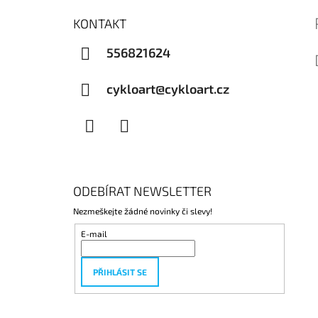
KONTAKT
556821624
cykloart@cykloart.cz
Facebook
Instagram
ODEBÍRAT NEWSLETTER
Nezmeškejte žádné novinky či slevy!
E-mail
PŘIHLÁSIT SE