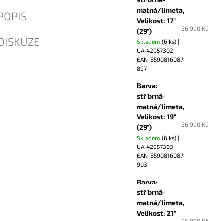
matná/limeta,
POPIS
Velikost: 17"
36 990 Kč
(29")
DISKUZE
Skladem
(6 ks)
|
UA-42957302
EAN:
8590816087
897
Barva:
stříbrná-
matná/limeta,
Velikost: 19"
36 990 Kč
(29")
Skladem
(6 ks)
|
UA-42957303
EAN:
8590816087
903
Barva:
stříbrná-
matná/limeta,
Velikost: 21"
36 990 Kč