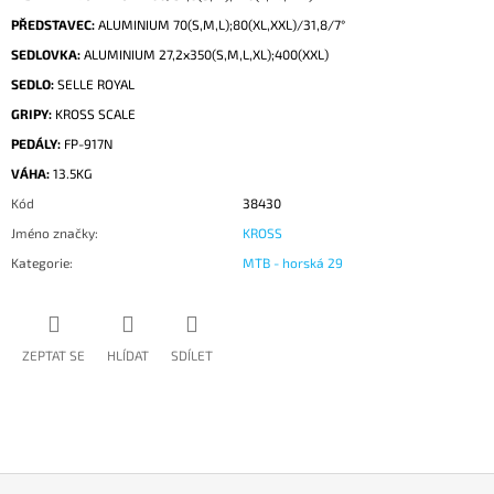
PŘEDSTAVEC:
ALUMINIUM 70(S,M,L);80(XL,XXL)/31,8/7°
SEDLOVKA:
ALUMINIUM 27,2x350(S,M,L,XL);400(XXL)
SEDLO:
SELLE ROYAL
GRIPY:
KROSS SCALE
PEDÁLY:
FP-917N
VÁHA:
13.5KG
Kód
38430
Jméno značky
:
KROSS
Kategorie
:
MTB - horská 29
ZEPTAT SE
HLÍDAT
SDÍLET