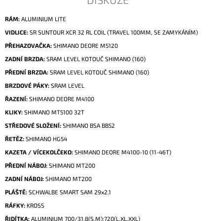
RÁM:
ALUMINIUM LITE
VIDLICE:
SR SUNTOUR XCR 32 RL COIL (TRAVEL 100MM, SE ZAMYKÁNÍM)
PŘEHAZOVAČKA:
SHIMANO DEORE M5120
ZADNÍ BRZDA:
SRAM LEVEL KOTOUČ SHIMANO (160)
PŘEDNÍ BRZDA:
SRAM LEVEL KOTOUČ SHIMANO (160)
BRZDOVÉ PÁKY:
SRAM LEVEL
ŘAZENÍ:
SHIMANO DEORE M4100
KLIKY:
SHIMANO MT5100 32T
STŘEDOVÉ SLOŽENÍ:
SHIMANO BSA BB52
ŘETĚZ:
SHIMANO HG54
KAZETA / VÍCEKOLČEKO:
SHIMANO DEORE M4100-10 (11-46T)
PŘEDNÍ NÁBOJ:
SHIMANO MT200
ZADNÍ NÁBOJ:
SHIMANO MT200
PLÁŠTĚ:
SCHWALBE SMART SAM 29x2.1
RÁFKY:
KROSS
ŘIDÍTKA:
ALUMINIUM 700/31,8(S,M);720(L,XL,XXL)