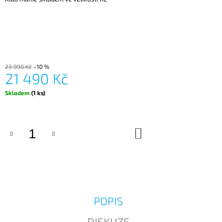
J
E
M
E
23 990 Kč
–10 %
21 490 Kč
Měrná
Skladem
(1 ks)
cena:
DO
KOŠÍKU
POPIS
DISKUZE