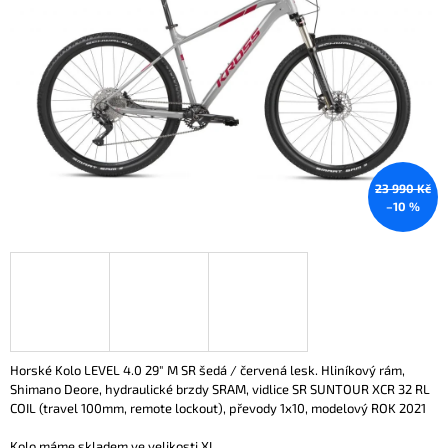
5
A
hvězdiček.
J
Í
T
?
23 990 Kč
–10 %
HLEDAT
D
O
P
O
H
orské Kolo LEVEL 4.0 29" M SR šedá / červená lesk. Hliníkový rám,
R
Shimano Deore, hydraulické brzdy SRAM, vidlice SR SUNTOUR XCR 32 RL
U
COIL (travel 100mm, remote lockout), převody 1x10, modelový ROK 2021
Č
U
Kolo máme skladem ve velikosti XL