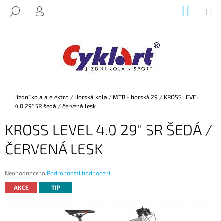
K
Přejít
NÁKUP
M
HLEDAT
na
KOŠÍK
O
PŘIHLÁŠENÍ
ZPĚT
ZPĚT
obsah
Š
Í
C
K
O
P
O
Domů
Jízdní kola a elektro
/
Horská kola
/
MTB - horská 29
/
KROSS LEVEL
T
4.0 29" SR šedá / červená lesk
Ř
KROSS LEVEL 4.0 29" SR ŠEDÁ /
E
B
ČERVENÁ LESK
U
J
Průměrné
Neohodnoceno
Podrobnosti hodnocení
E
hodnocení
AKCE
TIP
produktu
T
je
E
0,0
z
N