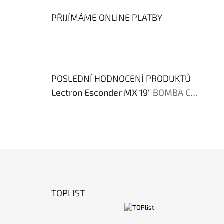
PŘIJÍMÁME ONLINE PLATBY
POSLEDNÍ HODNOCENÍ PRODUKTŮ
Lectron Esconder MX 19"
BOMBA CENA !!!
|
Hodnocení produktu je 4 z 5 hvězdiček.
Z
Á
TOPLIST
P
A