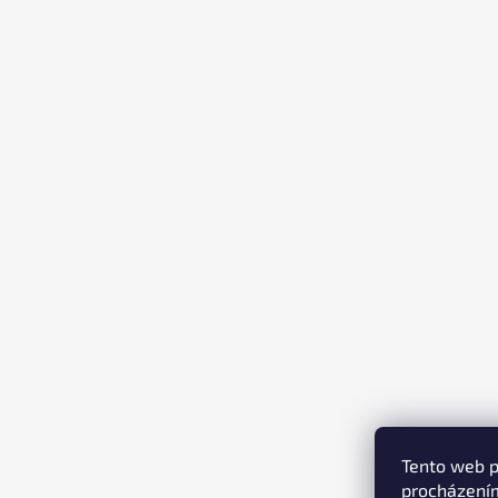
T
Í
Tento web p
procházením