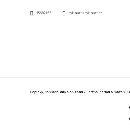
K
Přejít
na
O
556821624
cykloart@cykloart.cz
ZPĚT
ZPĚT
obsah
DO
DO
Š
OBCHODU
OBCHODU
Í
K
Domů
Doplňky, náhradní díly a oblečení
/
údržba, nářadí a mazání
/
P
O
S
T
R