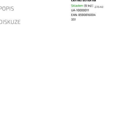
Skladem
(6 ks)
|
POPIS
275 Kč
UA-10000011
EAN:
8590816004
351
DISKUZE