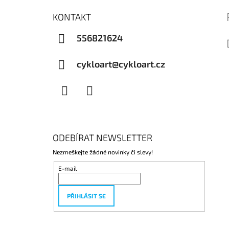
KONTAKT
556821624
cykloart@cykloart.cz
Facebook
Instagram
ODEBÍRAT NEWSLETTER
Nezmeškejte žádné novinky či slevy!
E-mail
PŘIHLÁSIT SE