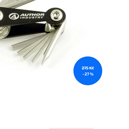
275 Kč
–27 %